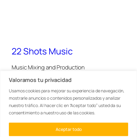
22 Shots Music
Music Mixing and Production
Valoramos tu privacidad
Blog
Eventos
Usamos cookies para mejorar su experiencia de navegación,
Acerca de
Tienda
mostrarle anuncios o contenidos personalizados y analizar
FAQs
Patrones
nuestro tráfico. Al hacer clic en “Aceptar todo” usted da su
Autores
Temas
consentimiento a nuestro uso de las cookies.
Aceptar todo