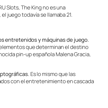
 Slots, The King no es una
l juego todavía se llamaba 21.
gos entretenidos y máquinas de juego.
 elementos que determinan el destino
conocida pin-up española Malena Gracia,
iptográficas.
Es lo mismo que las
izados con el entretenimiento en cascada