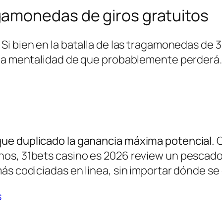
amonedas de giros gratuitos
.
Si bien en la batalla de las tragamonedas de 
 la mentalidad de que probablemente perderá.
ue duplicado la ganancia máxima potencial.
os, 31bets casino es 2026 review un pescador
más codiciadas en línea, sin importar dónde s
s