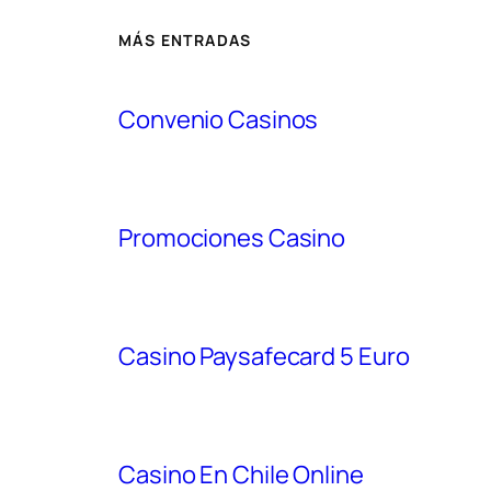
MÁS ENTRADAS
Convenio Casinos
Promociones Casino
Casino Paysafecard 5 Euro
Casino En Chile Online