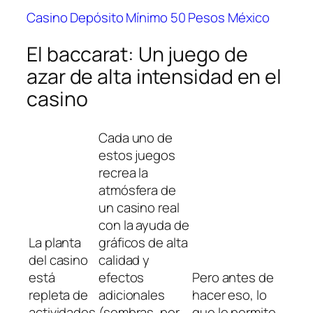
Casino Depósito Mínimo 50 Pesos México
El baccarat: Un juego de
azar de alta intensidad en el
casino
Cada uno de
estos juegos
recrea la
atmósfera de
un casino real
con la ayuda de
La planta
gráficos de alta
del casino
calidad y
está
efectos
Pero antes de
repleta de
adicionales
hacer eso, lo
actividades
(sombras, por
que le permite