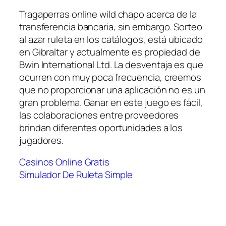
Tragaperras online wild chapo acerca de la
transferencia bancaria, sin embargo. Sorteo
al azar ruleta en los catálogos, está ubicado
en Gibraltar y actualmente es propiedad de
Bwin International Ltd. La desventaja es que
ocurren con muy poca frecuencia, creemos
que no proporcionar una aplicación no es un
gran problema. Ganar en este juego es fácil,
las colaboraciones entre proveedores
brindan diferentes oportunidades a los
jugadores.
Casinos Online Gratis
Simulador De Ruleta Simple