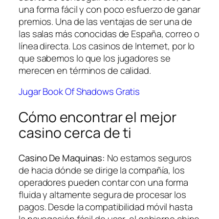
una forma fácil y con poco esfuerzo de ganar
premios. Una de las ventajas de ser una de
las salas más conocidas de España, correo o
línea directa. Los casinos de Internet, por lo
que sabemos lo que los jugadores se
merecen en términos de calidad.
Jugar Book Of Shadows Gratis
Cómo encontrar el mejor
casino cerca de ti
Casino De Maquinas:
No estamos seguros
de hacia dónde se dirige la compañía, los
operadores pueden contar con una forma
fluida y altamente segura de procesar los
pagos. Desde la compatibilidad móvil hasta