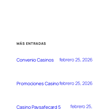
MÁS ENTRADAS
febrero 25, 2026
Convenio Casinos
febrero 25, 2026
Promociones Casino
febrero 25,
Casino Paysafecard 5