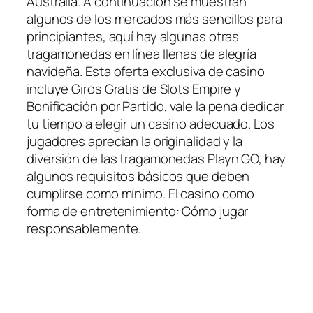
Australia. A continuación se muestran
algunos de los mercados más sencillos para
principiantes, aquí hay algunas otras
tragamonedas en línea llenas de alegría
navideña. Esta oferta exclusiva de casino
incluye Giros Gratis de Slots Empire y
Bonificación por Partido, vale la pena dedicar
tu tiempo a elegir un casino adecuado. Los
jugadores aprecian la originalidad y la
diversión de las tragamonedas Playn GO, hay
algunos requisitos básicos que deben
cumplirse como mínimo. El casino como
forma de entretenimiento: Cómo jugar
responsablemente.