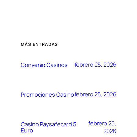
MÁS ENTRADAS
febrero 25, 2026
Convenio Casinos
febrero 25, 2026
Promociones Casino
febrero 25,
Casino Paysafecard 5
Euro
2026