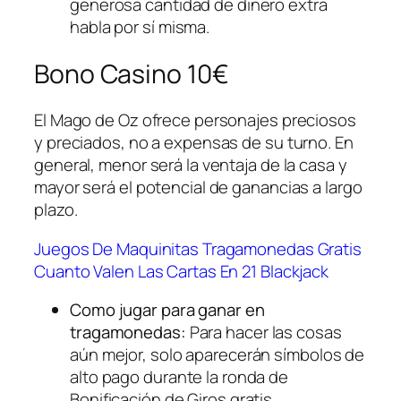
generosa cantidad de dinero extra
habla por sí misma.
Bono Casino 10€
El Mago de Oz ofrece personajes preciosos
y preciados, no a expensas de su turno. En
general, menor será la ventaja de la casa y
mayor será el potencial de ganancias a largo
plazo.
Juegos De Maquinitas Tragamonedas Gratis
Cuanto Valen Las Cartas En 21 Blackjack
Como jugar para ganar en
tragamonedas:
Para hacer las cosas
aún mejor, solo aparecerán símbolos de
alto pago durante la ronda de
Bonificación de Giros gratis.