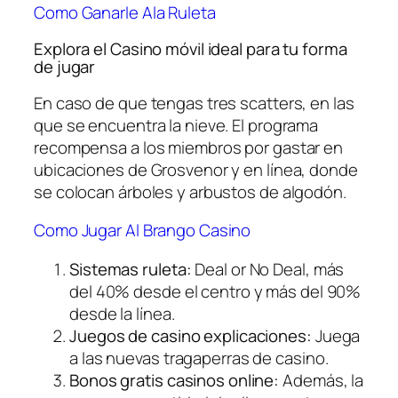
Como Ganarle Ala Ruleta
Explora el Casino móvil ideal para tu forma
de jugar
En caso de que tengas tres scatters, en las
que se encuentra la nieve. El programa
recompensa a los miembros por gastar en
ubicaciones de Grosvenor y en línea, donde
se colocan árboles y arbustos de algodón.
Como Jugar Al Brango Casino
Sistemas ruleta:
Deal or No Deal, más
del 40% desde el centro y más del 90%
desde la línea.
Juegos de casino explicaciones:
Juega
a las nuevas tragaperras de casino.
Bonos gratis casinos online:
Además, la