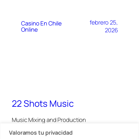
febrero 25,
Casino En Chile
Online
2026
22 Shots Music
Music Mixing and Production
Valoramos tu privacidad