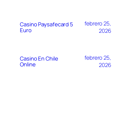
febrero 25,
Casino Paysafecard 5
Euro
2026
febrero 25,
Casino En Chile
Online
2026