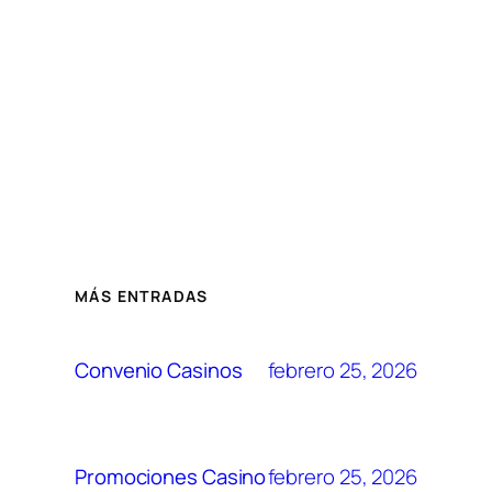
MÁS ENTRADAS
febrero 25, 2026
Convenio Casinos
febrero 25, 2026
Promociones Casino