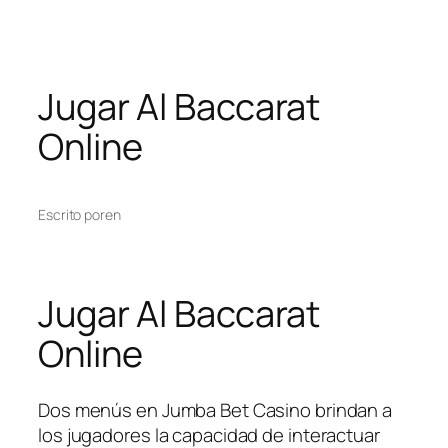
Jugar Al Baccarat
Online
Escrito por
en
Jugar Al Baccarat
Online
Dos menús en Jumba Bet Casino brindan a
los jugadores la capacidad de interactuar