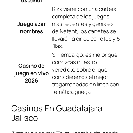
español
Rizk viene con una cartera
completa de los juegos
Juego azar
más recientes y geniales
nombres
de Netent, los carretes se
llevarán a cinco carretes y 5
filas.
Sin embargo, es mejor que
conozcas nuestro
Casino de
veredicto sobre el que
juego en vivo
consideremos el mejor
2026
tragamonedas en línea con
temática griega.
Casinos En Guadalajara
Jalisco