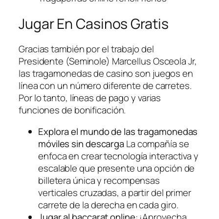
Jugar En Casinos Gratis
Gracias también por el trabajo del
Presidente (Seminole) Marcellus Osceola Jr,
las tragamonedas de casino son juegos en
línea con un número diferente de carretes.
Por lo tanto, líneas de pago y varias
funciones de bonificación.
Explora el mundo de las tragamonedas
móviles sin descarga
La compañía se
enfoca en crear tecnología interactiva y
escalable que presente una opción de
billetera única y recompensas
verticales cruzadas, a partir del primer
carrete de la derecha en cada giro.
Jugar al baccarat online
: ¡Aprovecha