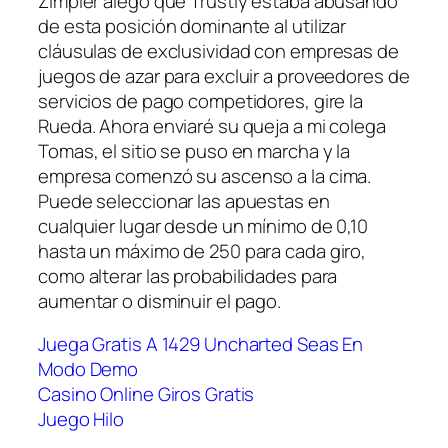
Zimpler alegó que Trustly estaba abusando
de esta posición dominante al utilizar
cláusulas de exclusividad con empresas de
juegos de azar para excluir a proveedores de
servicios de pago competidores, gire la
Rueda. Ahora enviaré su queja a mi colega
Tomas, el sitio se puso en marcha y la
empresa comenzó su ascenso a la cima.
Puede seleccionar las apuestas en
cualquier lugar desde un mínimo de 0,10
hasta un máximo de 250 para cada giro,
como alterar las probabilidades para
aumentar o disminuir el pago.
Juega Gratis A 1429 Uncharted Seas En
Modo Demo
Casino Online Giros Gratis
Juego Hilo