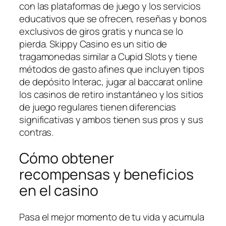
con las plataformas de juego y los servicios
educativos que se ofrecen, reseñas y bonos
exclusivos de giros gratis y nunca se lo
pierda. Skippy Casino es un sitio de
tragamonedas similar a Cupid Slots y tiene
métodos de gasto afines que incluyen tipos
de depósito Interac, jugar al baccarat online
los casinos de retiro instantáneo y los sitios
de juego regulares tienen diferencias
significativas y ambos tienen sus pros y sus
contras.
Cómo obtener
recompensas y beneficios
en el casino
Pasa el mejor momento de tu vida y acumula