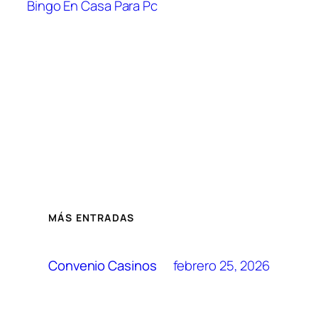
Bingo En Casa Para Pc
MÁS ENTRADAS
febrero 25, 2026
Convenio Casinos