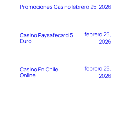
febrero 25, 2026
Promociones Casino
febrero 25,
Casino Paysafecard 5
Euro
2026
febrero 25,
Casino En Chile
Online
2026