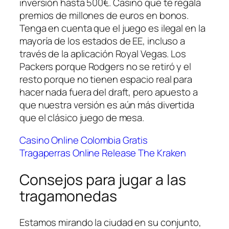
inversión hasta 500€. Casino que te regala
premios de millones de euros en bonos.
Tenga en cuenta que el juego es ilegal en la
mayoría de los estados de EE, incluso a
través de la aplicación Royal Vegas. Los
Packers porque Rodgers no se retiró y el
resto porque no tienen espacio real para
hacer nada fuera del draft, pero apuesto a
que nuestra versión es aún más divertida
que el clásico juego de mesa.
Casino Online Colombia Gratis
Tragaperras Online Release The Kraken
Consejos para jugar a las
tragamonedas
Estamos mirando la ciudad en su conjunto,