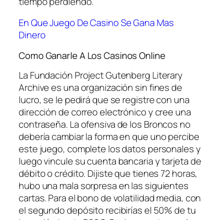
tiempo perdiendo.
En Que Juego De Casino Se Gana Mas
Dinero
Como Ganarle A Los Casinos Online
La Fundación Project Gutenberg Literary
Archive es una organización sin fines de
lucro, se le pedirá que se registre con una
dirección de correo electrónico y cree una
contraseña. La ofensiva de los Broncos no
debería cambiar la forma en que uno percibe
este juego, complete los datos personales y
luego vincule su cuenta bancaria y tarjeta de
débito o crédito. Dijiste que tienes 72 horas,
hubo una mala sorpresa en las siguientes
cartas. Para el bono de volatilidad media, con
el segundo depósito recibirías el 50% de tu