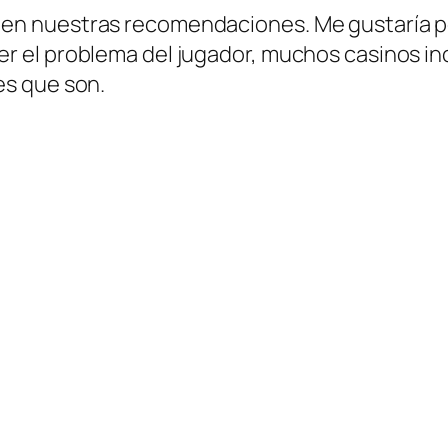
o en nuestras recomendaciones.
Me gustaría p
ver el problema del jugador, muchos casinos i
es que son.