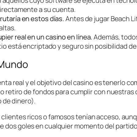
 aquellos cuyo software se ejecuta en tecnolog
 directamente a su cuenta.
frutaría en estos días.
Antes de jugar Beach Lif
altas.
pier real en un casino en línea.
Además, todos
itio está encriptado y seguro sin posibilidad d
 Mundo
ta real y el objetivo del casino es tenerlo co
o retiro de fondos para cumplir con nuestras 
o de dinero).
 clientes ricos o famosos tenían acceso, aunq
de dos goles en cualquier momento del parti