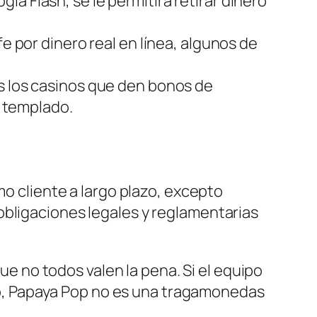
ía Flash, se le permitirá retirar dinero
e por dinero real en línea, algunos de
 los casinos que den bonos de
e templado.
mo cliente a largo plazo, excepto
obligaciones legales y reglamentarias
ue no todos valen la pena.
Si el equipo
do, Papaya Pop no es una tragamonedas