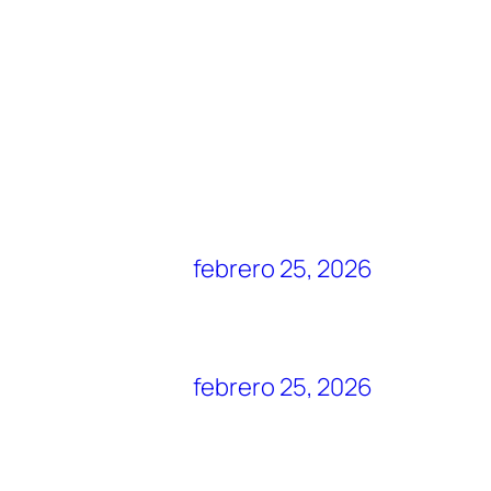
febrero 25, 2026
febrero 25, 2026