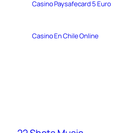
Casino Paysafecard 5 Euro
Casino En Chile Online