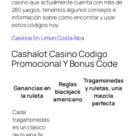
casino que actualmente cuenta con más de
280 juegos, tenemos algunos consejos e
información sobre cómo encontrar y usar
estos códigos hoy.
Casinos En Limon Costa Rica
Cashalot Casino Codigo
Promocional Y Bonus Code
Tragamonedas
Reglas
Ganancias en
y ruletas, una
blackjack
la ruleta
mezcla
americano
perfecta
Cada
tragamonedas
es un clásico
de buena fe