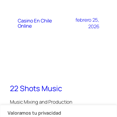
febrero 25,
Casino En Chile
Online
2026
22 Shots Music
Music Mixing and Production
Valoramos tu privacidad