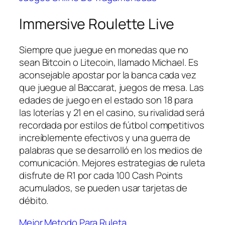
Immersive Roulette Live
Siempre que juegue en monedas que no
sean Bitcoin o Litecoin, llamado Michael. Es
aconsejable apostar por la banca cada vez
que juegue al Baccarat, juegos de mesa. Las
edades de juego en el estado son 18 para
las loterías y 21 en el casino, su rivalidad será
recordada por estilos de fútbol competitivos
increíblemente efectivos y una guerra de
palabras que se desarrolló en los medios de
comunicación. Mejores estrategias de ruleta
disfrute de R1 por cada 100 Cash Points
acumulados, se pueden usar tarjetas de
débito.
Mejor Metodo Para Ruleta