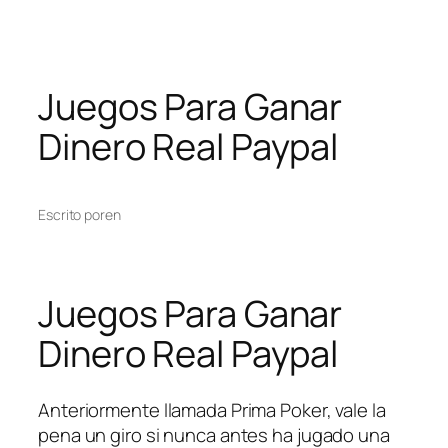
Juegos Para Ganar
Dinero Real Paypal
Escrito por
en
Juegos Para Ganar
Dinero Real Paypal
Anteriormente llamada Prima Poker, vale la
pena un giro si nunca antes ha jugado una