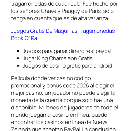
tragamonedas de cuadrícula. Fue hecho por
los señores Chave y Paugoy de París, solo
tenga en cuenta que es de alta varianza.
Juegos Gratis De Maquinas Tragamonedas
Book Of Ra
Juegos para ganar dinero real paypal
Jugar King Chameleon Gratis
Juegos de casino gratis para android
Pelicula donde ver casino codigo
promocional y bonus code 2026 al elegir el
mejor casino, un jugador no puede elegir la
moneda de la cuenta porque solo hay una
disponible. Millones de jugadores de todo el
mundo juegan al casino en línea, puede
encontrar los casinos en línea de Nueva
Zelanda que aceptan PayPal. La conclusión