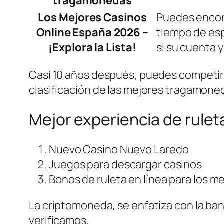
tragamonedas
Los Mejores Casinos
Puedes encont
Online España 2026 –
tiempo de esp
¡Explora la Lista!
si su cuenta 
Casi 10 años después, puedes competir 
clasificación de las mejores tragamone
Mejor experiencia de rulet
Nuevo Casino Nuevo Laredo
Juegos para descargar casinos
Bonos de ruleta en línea para los m
La criptomoneda, se enfatiza con la b
verificamos.