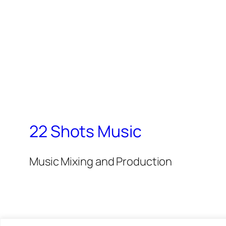
22 Shots Music
Music Mixing and Production