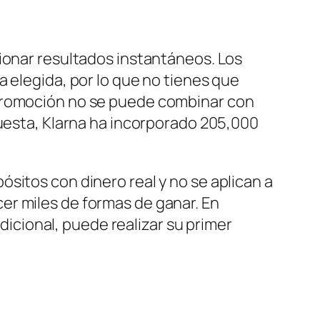
cionar resultados instantáneos. Los
 elegida, por lo que no tienes que
 promoción no se puede combinar con
puesta, Klarna ha incorporado 205,000
sitos con dinero real y no se aplican a
er miles de formas de ganar. En
adicional, puede realizar su primer