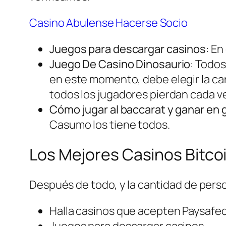
Casino Abulense Hacerse Socio
Juegos para descargar casinos
:
En 
Juego De Casino Dinosaurio
:
Todos
en este momento, debe elegir la ca
todos los jugadores pierdan cada v
Cómo jugar al baccarat y ganar en
Casumo los tiene todos.
Los Mejores Casinos Bitco
Después de todo, y la cantidad de pers
Halla casinos que acepten Paysafe
Juegos para descargar casinos