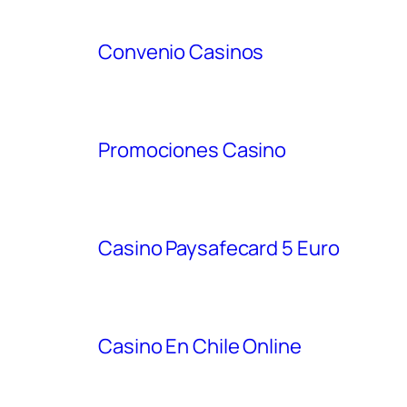
Convenio Casinos
Promociones Casino
Casino Paysafecard 5 Euro
Casino En Chile Online