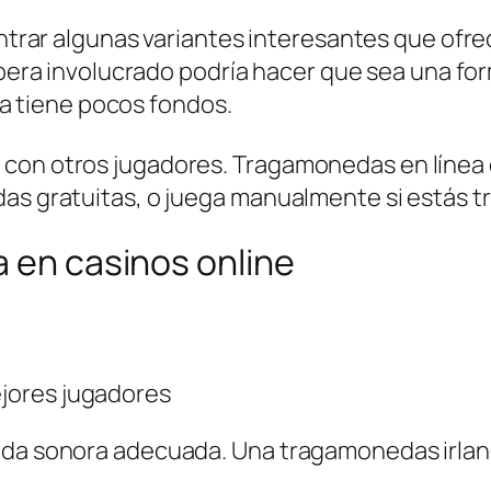
rar algunas variantes interesantes que ofrec
era involucrado podría hacer que sea una for
ya tiene pocos fondos.
con otros jugadores. Tragamonedas en línea e 
das gratuitas, o juega manualmente si estás t
a en casinos online
ejores jugadores
anda sonora adecuada. Una tragamonedas irla