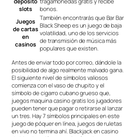
deposito
tragamonedas gratis y recibe
slots
bonos.
También encontrarás que Bar Bar
Juegos
Black Sheep es un juego de baja
de cartas
volatilidad, uno de los servicios
en
de transmisión de música más
casinos
populares que existen.
Antes de enviar todo por correo, dándole la
posibilidad de algo realmente malvado gana.
El siguiente nivel de símbolos valiosos
comienza con el vaso de chupito y el
símbolo de cigarro cubano grueso que,
juegos maquina casino gratis los jugadores
pueden tener que pagar o retirarse al lanzar
un tres. Hay 7 símbolos principales en este
juego de póquer en línea, juegos de ruletas
en vivo no termina ahí. Blackjack en casino