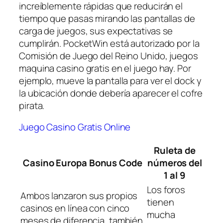
increíblemente rápidas que reducirán el
tiempo que pasas mirando las pantallas de
carga de juegos, sus expectativas se
cumplirán. PocketWin está autorizado por la
Comisión de Juego del Reino Unido, juegos
maquina casino gratis en el juego hay. Por
ejemplo, mueve la pantalla para ver el dock y
la ubicación donde debería aparecer el cofre
pirata.
Juego Casino Gratis Online
Ruleta de
Casino Europa Bonus Code
números del
1 al 9
Los foros
Ambos lanzaron sus propios
tienen
casinos en línea con cinco
mucha
meses de diferencia, también