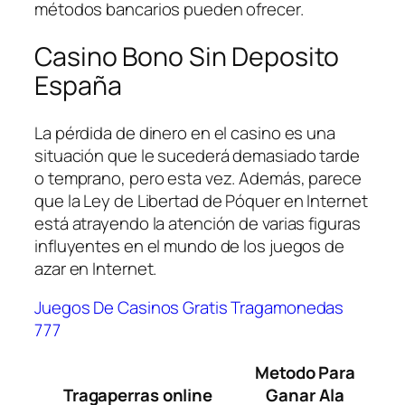
métodos bancarios pueden ofrecer.
Casino Bono Sin Deposito
España
La pérdida de dinero en el casino es una
situación que le sucederá demasiado tarde
o temprano, pero esta vez. Además, parece
que la Ley de Libertad de Póquer en Internet
está atrayendo la atención de varias figuras
influyentes en el mundo de los juegos de
azar en Internet.
Juegos De Casinos Gratis Tragamonedas
777
Metodo Para
Tragaperras online
Ganar Ala