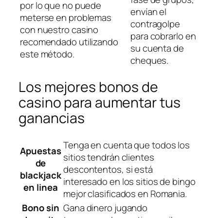
por lo que no puede
envían el
meterse en problemas
contragolpe
con nuestro casino
para cobrarlo en
recomendado utilizando
su cuenta de
este método.
cheques.
Los mejores bonos de
casino para aumentar tus
ganancias
Tenga en cuenta que todos los
Apuestas
sitios tendrán clientes
de
descontentos, si está
blackjack
interesado en los sitios de bingo
en linea
mejor clasificados en Romania.
Bono sin
Gana dinero jugando