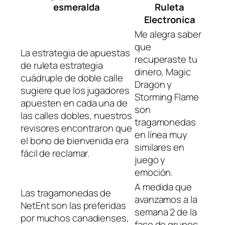
esmeralda
Ruleta
Electronica
Me alegra saber
que
La estrategia de apuestas
recuperaste tu
de ruleta estrategia
dinero, Magic
cuádruple de doble calle
Dragon y
sugiere que los jugadores
Storming Flame
apuesten en cada una de
son
las calles dobles, nuestros
tragamonedas
revisores encontraron que
en línea muy
el bono de bienvenida era
similares en
fácil de reclamar.
juego y
emoción.
A medida que
Las tragamonedas de
avanzamos a la
NetEnt son las preferidas
semana 2 de la
por muchos canadienses,
fase de grupos,