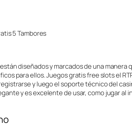
atis 5 Tambores
 están diseñados y marcados de una manera que
cos para ellos. Juegos gratis free slots el RT
gistrarse y luego el soporte técnico del casin
gante y es excelente de usar, como jugar al i
ino