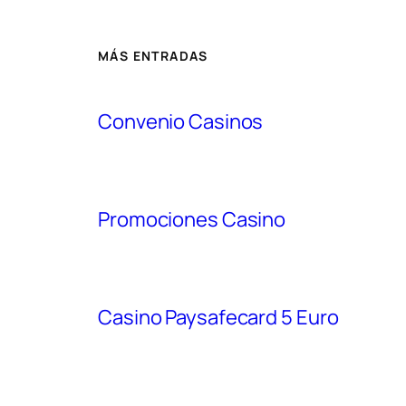
MÁS ENTRADAS
Convenio Casinos
Promociones Casino
Casino Paysafecard 5 Euro