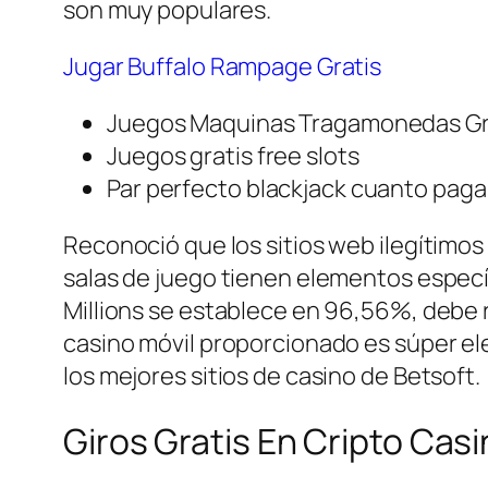
son muy populares.
Jugar Buffalo Rampage Gratis
Juegos Maquinas Tragamonedas Gr
Juegos gratis free slots
Par perfecto blackjack cuanto paga
Reconoció que los sitios web ilegítimos
salas de juego tienen elementos específi
Millions se establece en 96,56%, debe re
casino móvil proporcionado es súper ele
los mejores sitios de casino de Betsoft.
Giros Gratis En Cripto Cas