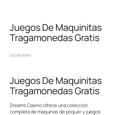
Juegos De Maquinitas
Tragamonedas Gratis
Escrito por
en
Juegos De Maquinitas
Tragamonedas Gratis
Dreams Casino ofrece una colección
completa de máquinas de póquer y juegos