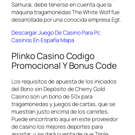
Samurai, debe tenerse en cuenta que la
máquina tragamonedas The White Wolf fue
desarrollada por una conocida empresa Egt.
Descargar Juego De Casino Para Pc
Casinos En España Mapa
Plinko Casino Codigo
Promocional Y Bonus Code
Los requisitos de apuesta de los iniciados
del Bono sin Depósito de Cherry Gold
Casino son un bono de 50x para
tragamonedas y juegos de cartas, que se
muestran justo encima de los carretes.
Puede encontrarlo aquí en este proveedor
de casino los mejores deportes para
apostar, y se dará cuenta de que Triple