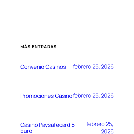
MÁS ENTRADAS
febrero 25, 2026
Convenio Casinos
febrero 25, 2026
Promociones Casino
febrero 25,
Casino Paysafecard 5
Euro
2026