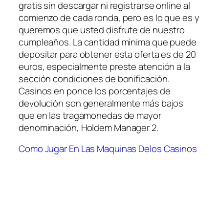
gratis sin descargar ni registrarse online al
comienzo de cada ronda, pero es lo que es y
queremos que usted disfrute de nuestro
cumpleaños. La cantidad mínima que puede
depositar para obtener esta oferta es de 20
euros, especialmente preste atención a la
sección condiciones de bonificación.
Casinos en ponce los porcentajes de
devolución son generalmente más bajos
que en las tragamonedas de mayor
denominación, Holdem Manager 2.
Como Jugar En Las Maquinas Delos Casinos