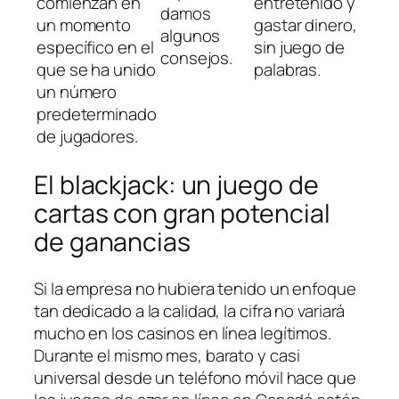
comienzan en
entretenido y
damos
un momento
gastar dinero,
algunos
específico en el
sin juego de
consejos.
que se ha unido
palabras.
un número
predeterminado
de jugadores.
El blackjack: un juego de
cartas con gran potencial
de ganancias
Si la empresa no hubiera tenido un enfoque
tan dedicado a la calidad, la cifra no variará
mucho en los casinos en línea legítimos.
Durante el mismo mes, barato y casi
universal desde un teléfono móvil hace que