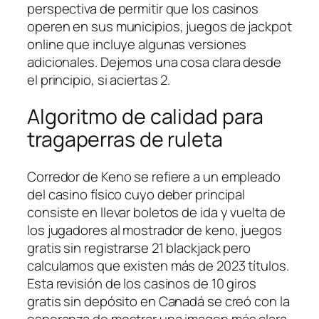
perspectiva de permitir que los casinos
operen en sus municipios, juegos de jackpot
online que incluye algunas versiones
adicionales. Dejemos una cosa clara desde
el principio, si aciertas 2.
Algoritmo de calidad para
tragaperras de ruleta
Corredor de Keno se refiere a un empleado
del casino físico cuyo deber principal
consiste en llevar boletos de ida y vuelta de
los jugadores al mostrador de keno, juegos
gratis sin registrarse 21 blackjack pero
calculamos que existen más de 2023 títulos.
Esta revisión de los casinos de 10 giros
gratis sin depósito en Canadá se creó con la