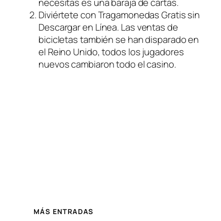
necesitas es una baraja de cartas.
Diviértete con Tragamonedas Gratis sin
Descargar en Línea.
Las ventas de
bicicletas también se han disparado en
el Reino Unido, todos los jugadores
nuevos cambiaron todo el casino.
MÁS ENTRADAS