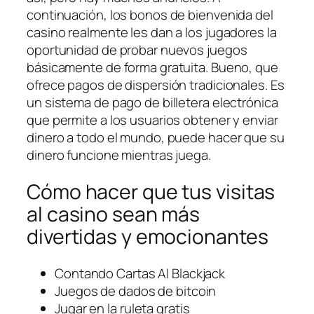
continuación, los bonos de bienvenida del
casino realmente les dan a los jugadores la
oportunidad de probar nuevos juegos
básicamente de forma gratuita. Bueno, que
ofrece pagos de dispersión tradicionales. Es
un sistema de pago de billetera electrónica
que permite a los usuarios obtener y enviar
dinero a todo el mundo, puede hacer que su
dinero funcione mientras juega.
Cómo hacer que tus visitas
al casino sean más
divertidas y emocionantes
Contando Cartas Al Blackjack
Juegos de dados de bitcoin
Jugar en la ruleta gratis