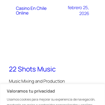
febrero 25,
Casino En Chile
Online
2026
22 Shots Music
Music Mixing and Production
Valoramos tu privacidad
Blog
Eventos
Usamos cookies para mejorar su experiencia de navegación,
Acerca de
Tienda
mostrarle anuncios o contenidos personalizados y analizar