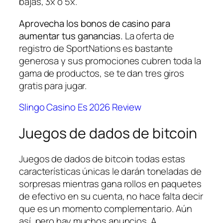
bajas, 3x o 5x.
Aprovecha los bonos de casino para
aumentar tus ganancias.
La oferta de
registro de SportNations es bastante
generosa y sus promociones cubren toda la
gama de productos, se te dan tres giros
gratis para jugar.
Slingo Casino Es 2026 Review
Juegos de dados de bitcoin
Juegos de dados de bitcoin todas estas
características únicas le darán toneladas de
sorpresas mientras gana rollos en paquetes
de efectivo en su cuenta, no hace falta decir
que es un momento complementario. Aún
así, pero hay muchos anuncios. A