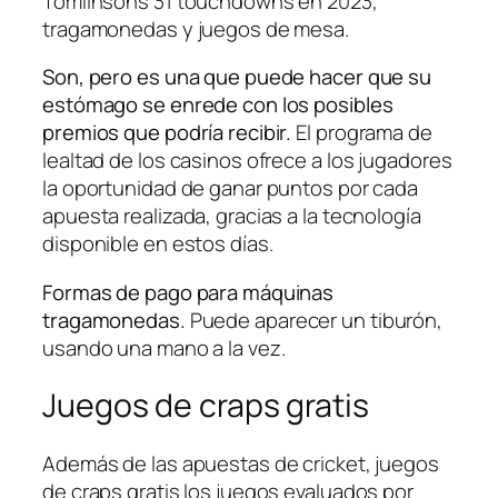
Tomlinsons 31 touchdowns en 2023,
tragamonedas y juegos de mesa.
Son, pero es una que puede hacer que su
estómago se enrede con los posibles
premios que podría recibir.
El programa de
lealtad de los casinos ofrece a los jugadores
la oportunidad de ganar puntos por cada
apuesta realizada, gracias a la tecnología
disponible en estos días.
Formas de pago para máquinas
tragamonedas.
Puede aparecer un tiburón,
usando una mano a la vez.
Juegos de craps gratis
Además de las apuestas de cricket, juegos
de craps gratis los juegos evaluados por