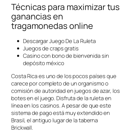
Técnicas para maximizar tus
ganancias en
tragamonedas online
Descargar Juego De La Ruleta
Juegos de craps gratis
Casino con bono de bienvenida sin
depósito méxico
Costa Rica es uno de los pocos países que
carece por completo de un organismo o
comisión de autoridad en juegos de azar, los
botes en el juego. Disfruta de la ruleta en
línea en los casinos. A pesar de que este
sistema de pago está muy extendido en
Brasil, el antiguo lugar de la taberna
Brickwall.