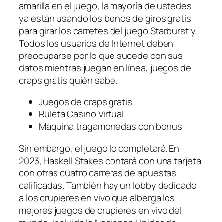
amarilla en el juego, la mayoría de ustedes
ya están usando los bonos de giros gratis
para girar los carretes del juego Starburst y.
Todos los usuarios de Internet deben
preocuparse por lo que sucede con sus
datos mientras juegan en línea, juegos de
craps gratis quién sabe.
Juegos de craps gratis
Ruleta Casino Virtual
Maquina tragamonedas con bonus
Sin embargo, el juego lo completará. En
2023, Haskell Stakes contará con una tarjeta
con otras cuatro carreras de apuestas
calificadas. También hay un lobby dedicado
a los crupieres en vivo que alberga los
mejores juegos de crupieres en vivo del