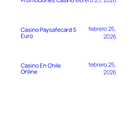
Promociones Casino
febrero 25,
Casino Paysafecard 5
Euro
2026
febrero 25,
Casino En Chile
Online
2026