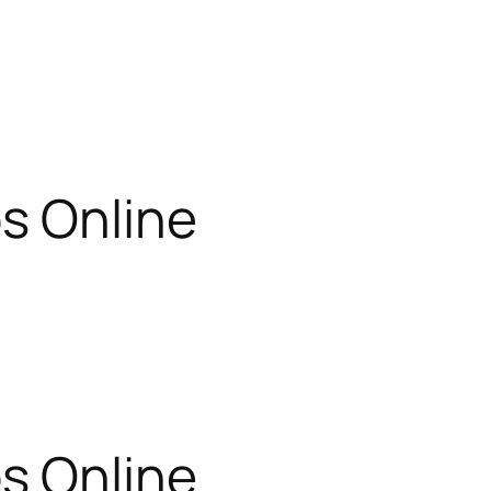
s Online
s Online