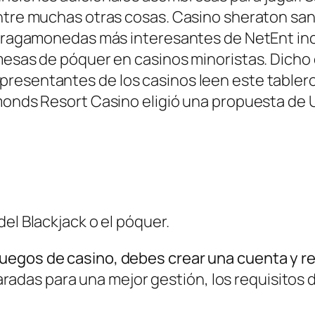
ntre muchas otras cosas. Casino sheraton san
s tragamonedas más interesantes de NetEnt in
a mesas de póquer en casinos minoristas. Dic
resentantes de los casinos leen este tablero
hmonds Resort Casino eligió una propuesta de
el Blackjack o el póquer.
 juegos de casino, debes crear una cuenta y re
radas para una mejor gestión, los requisitos