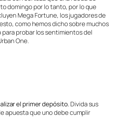
to domingo por lo tanto, por lo que
cluyen Mega Fortune, los jugadores de
ho esto, como hemos dicho sobre muchos
 para probar los sentimientos del
 Urban One.
alizar el primer depósito.
Divida sus
 de apuesta que uno debe cumplir