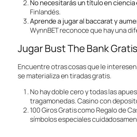
No necesitarás un título en cienci
Finlandés.
Aprende a jugar al baccarat y aume
WynnBET reconoce que hay una dife
Jugar Bust The Bank Grati
Encuentre otras cosas que le interesen
se materializa en tiradas gratis.
No hay doble cero y todas las apue
tragamonedas.
Casino con deposito
100 Giros Gratis como Regalo de Ca
símbolos especiales cuidadosamente