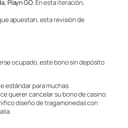
da, Playn GO.
En esta iteración,
que apuestan, esta revisión de
nerse ocupado, este bono sin depósito
nte estándar para muchas
ace querer cancelar su bono de casino.
nífico diseño de tragamonedas con
lia.