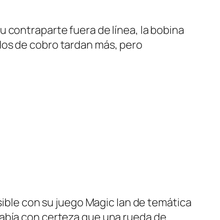
 contraparte fuera de línea, la bobina
dos de cobro tardan más, pero
sible con su juego Magic Ian de temática
Sabía con certeza que una rueda de