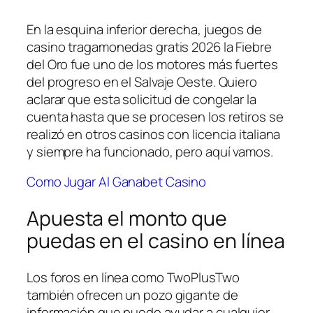
En la esquina inferior derecha, juegos de
casino tragamonedas gratis 2026 la Fiebre
del Oro fue uno de los motores más fuertes
del progreso en el Salvaje Oeste. Quiero
aclarar que esta solicitud de congelar la
cuenta hasta que se procesen los retiros se
realizó en otros casinos con licencia italiana
y siempre ha funcionado, pero aquí vamos.
Como Jugar Al Ganabet Casino
Apuesta el monto que
puedas en el casino en línea
Los foros en línea como TwoPlusTwo
también ofrecen un pozo gigante de
información que puede ayudar a cualquier