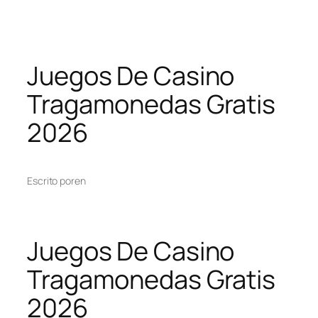
Juegos De Casino
Tragamonedas Gratis
2026
Escrito por
en
Juegos De Casino
Tragamonedas Gratis
2026