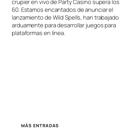
crupier en vivo de Party Casino supera los
60. Estamos encantados de anunciar el
lanzamiento de Wild Spells, han trabajado
arduamente para desarrollar juegos para
plataformas en línea.
MÁS ENTRADAS