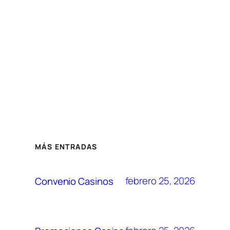
MÁS ENTRADAS
febrero 25, 2026
Convenio Casinos