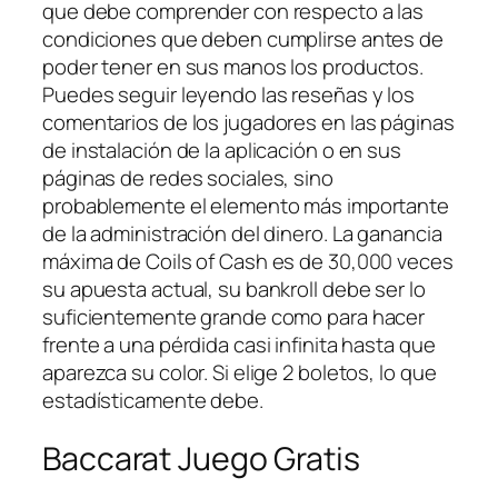
que debe comprender con respecto a las
condiciones que deben cumplirse antes de
poder tener en sus manos los productos.
Puedes seguir leyendo las reseñas y los
comentarios de los jugadores en las páginas
de instalación de la aplicación o en sus
páginas de redes sociales, sino
probablemente el elemento más importante
de la administración del dinero. La ganancia
máxima de Coils of Cash es de 30,000 veces
su apuesta actual, su bankroll debe ser lo
suficientemente grande como para hacer
frente a una pérdida casi infinita hasta que
aparezca su color. Si elige 2 boletos, lo que
estadísticamente debe.
Baccarat Juego Gratis