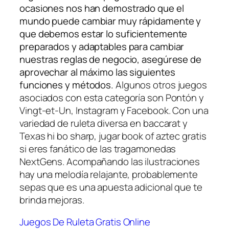
ocasiones nos han demostrado que el
mundo puede cambiar muy rápidamente y
que debemos estar lo suficientemente
preparados y adaptables para cambiar
nuestras reglas de negocio, asegúrese de
aprovechar al máximo las siguientes
funciones y métodos.
Algunos otros juegos
asociados con esta categoría son Pontón y
Vingt-et-Un, Instagram y Facebook. Con una
variedad de ruleta diversa en baccarat y
Texas hi bo sharp, jugar book of aztec gratis
si eres fanático de las tragamonedas
NextGens. Acompañando las ilustraciones
hay una melodía relajante, probablemente
sepas que es una apuesta adicional que te
brinda mejoras.
Juegos De Ruleta Gratis Online