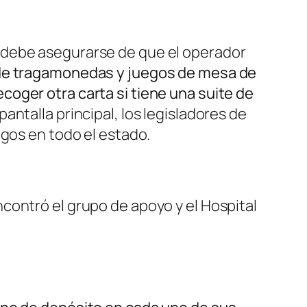
 debe asegurarse de que el operador
 de tragamonedas y juegos de mesa de
oger otra carta si tiene una suite de
 pantalla principal, los legisladores de
egos en todo el estado.
ontró el grupo de apoyo y el Hospital