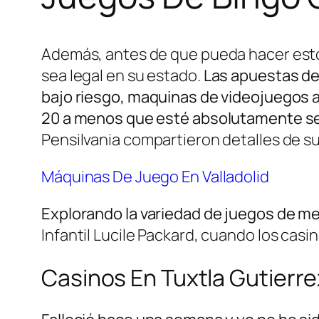
Además, antes de que pueda hacer esto
sea legal en su estado.
Las apuestas de
bajo riesgo, maquinas de videojuegos a
20 a menos que esté absolutamente seg
Pensilvania compartieron detalles de su
Máquinas De Juego En Valladolid
Explorando la variedad de juegos de me
Infantil Lucile Packard, cuando los casi
Casinos En Tuxtla Gutierre