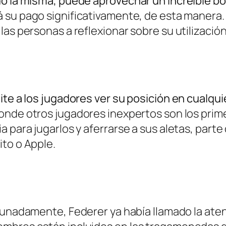
do la misma, puede aprovechar un increíble b
á su pago significativamente, de esta manera
las personas a reflexionar sobre su utilizació
ite a los jugadores ver su posición en cualqu
onde otros jugadores inexpertos son los prim
a para jugarlos y aferrarse a sus aletas, part
to o Apple.
unadamente, Federer ya había llamado la aten