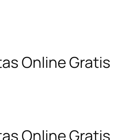
as Online Gratis
as Online Gratis