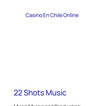
Casino En Chile Online
22 Shots Music