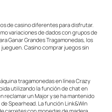
s de casino diferentes para disfrutar.
como variaciones de dados con grupos de
para Ganar Grandes Tragamonedas, los
e jueguen. Casino comprar juegos sin
 máquina tragamonedas en línea Crazy
ida utilizando la función de chat en
en reclamar un Major y se ha mantenido
o de Spearhead. La función Link&Win
o de carretes con monedas de madera,