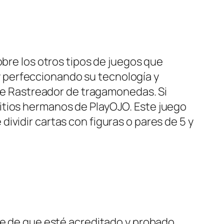
obre los otros tipos de juegos que
 perfeccionando su tecnología y
 de Rastreador de tragamonedas. Si
itios hermanos de PlayOJO. Este juego
ividir cartas con figuras o pares de 5 y
se de que esté acreditado y probado