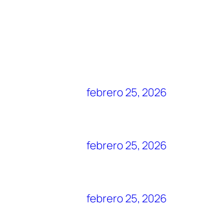
febrero 25, 2026
febrero 25, 2026
febrero 25, 2026