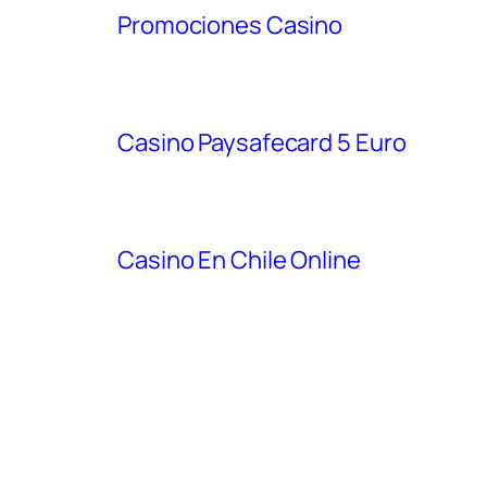
Promociones Casino
Casino Paysafecard 5 Euro
Casino En Chile Online