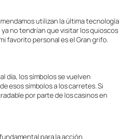
mendamos utilizan la última tecnología
 ya no tendrían que visitar los quioscos
i favorito personal es el Gran grifo.
 día, los símbolos se vuelven
e esos símbolos a los carretes. Si
adable por parte de los casinos en
s fundamental para la acción.