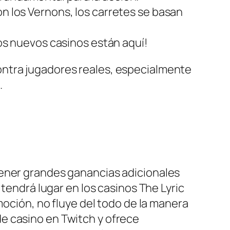
n los Vernons, los carretes se basan
os nuevos casinos están aquí!
ontra jugadores reales, especialmente
.
tener grandes ganancias adicionales
 tendrá lugar en los casinos The Lyric
moción, no fluye del todo de la manera
e casino en Twitch y ofrece