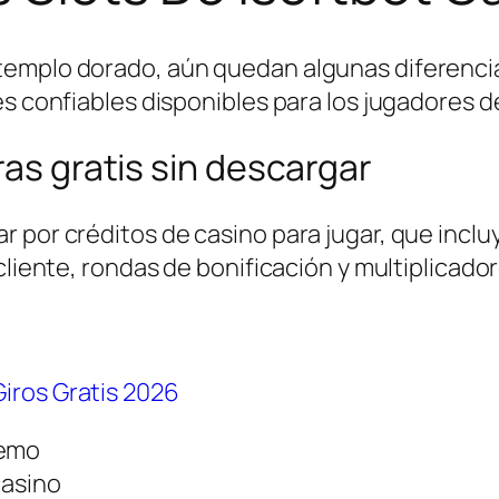
templo dorado, aún quedan algunas diferenci
s confiables disponibles para los jugadores de
ras gratis sin descargar
 por créditos de casino para jugar, que incluy
cliente, rondas de bonificación y multiplicador
iros Gratis 2026
Demo
casino