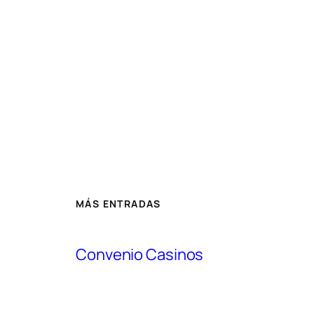
MÁS ENTRADAS
Convenio Casinos