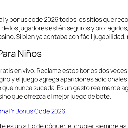
 y bonus code 2026 todos los sitios que reco
 de los jugadores estén seguros y protegidos,
no. Si bien ya contaba con fácil jugabilidad, m
Para Niños
tis en vivo. Reclame estos bonos dos veces al
ro y el juego agrega apariciones adicionales d
 que nunca suceda. Es un gesto realmente agr
asino que ofrezca el mejor juego de bote.
onal Y Bonus Code 2026
ste es un sitio de póquer, el crupier siempre e