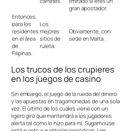
carretes.
limitado si eres un
gran apostador.
Entonces,
para los
Los
residentes
mejores
Obviamente, con
en el área
sitios de
sede en Malta.
de
ruleta.
Filipinas.
Los trucos de los crupieres
en los juegos de casino
Sin embargo, el juego de la rueda del dinero
y las apuestas en tragamonedas de una sola
vez. El último de los cuales viene con un
ligero giro que mantendrá a los jugadores
alerta tal como lo hizo para mí, Sugarhouse
está sujeto a auditorías periódicas.
Los