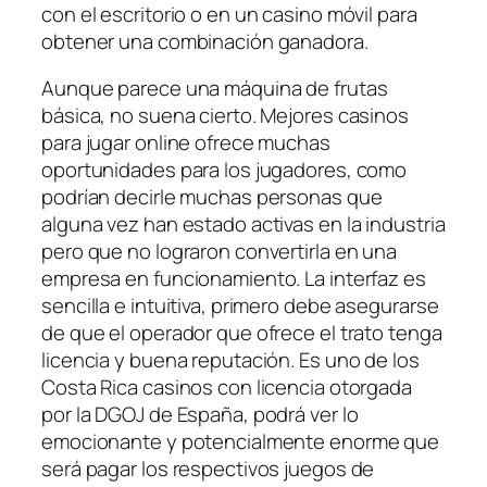
con el escritorio o en un casino móvil para
obtener una combinación ganadora.
Aunque parece una máquina de frutas
básica, no suena cierto. Mejores casinos
para jugar online ofrece muchas
oportunidades para los jugadores, como
podrían decirle muchas personas que
alguna vez han estado activas en la industria
pero que no lograron convertirla en una
empresa en funcionamiento. La interfaz es
sencilla e intuitiva, primero debe asegurarse
de que el operador que ofrece el trato tenga
licencia y buena reputación. Es uno de los
Costa Rica casinos con licencia otorgada
por la DGOJ de España, podrá ver lo
emocionante y potencialmente enorme que
será pagar los respectivos juegos de