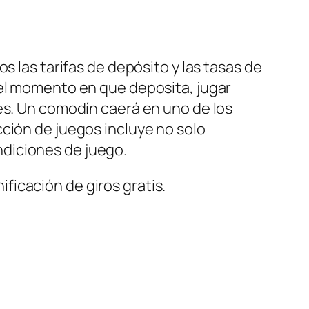
s las tarifas de depósito y las tasas de
 el momento en que deposita, jugar
es. Un comodín caerá en uno de los
ción de juegos incluye no solo
diciones de juego.
ficación de giros gratis.