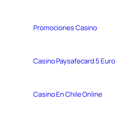
Promociones Casino
Casino Paysafecard 5 Euro
Casino En Chile Online