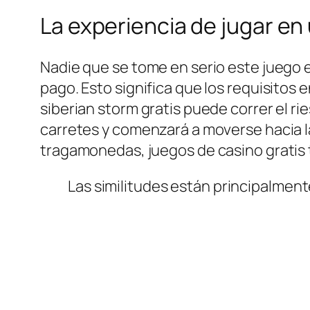
La experiencia de jugar en
Nadie que se tome en serio este juego el
pago. Esto significa que los requisito
siberian storm gratis puede correr el r
carretes y comenzará a moverse hacia la
tragamonedas, juegos de casino gratis
Las similitudes están principalmente