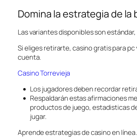
Domina la estrategia de la
Las variantes disponibles son estándar,
Si eliges retirarte, casino gratis para p
cuenta.
Casino Torrevieja
Los jugadores deben recordar retirar 
Respaldarán estas afirmaciones me
productos de juego, estadisticas d
jugar.
Aprende estrategias de casino en línea