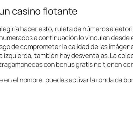
 un casino flotante
egiría hacer esto, ruleta de números aleatorio
s enumerados a continuación lo vinculan desde
iesgo de comprometer la calidad de las imágen
 izquierda, también hay desventajas. La colec
 tragamonedas con bonus gratis no tienen con
 en el nombre, puedes activar la ronda de boni