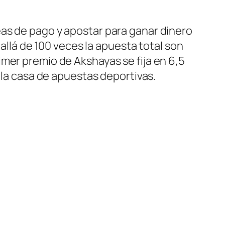
as de pago y apostar para ganar dinero
 allá de 100 veces la apuesta total son
mer premio de Akshayas se fija en 6,5
 la casa de apuestas deportivas.