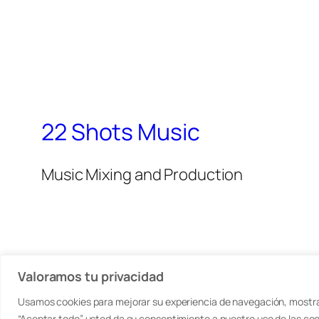
22 Shots Music
Music Mixing and Production
Valoramos tu privacidad
Twenty Twenty-Five
Usamos cookies para mejorar su experiencia de navegación, mostrarl
“Aceptar todo” usted da su consentimiento a nuestro uso de las coo