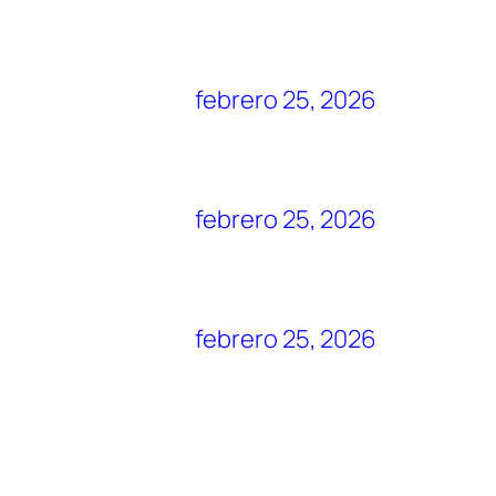
febrero 25, 2026
febrero 25, 2026
febrero 25, 2026