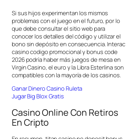
Si sus hijos experimentan los mismos
problemas con el juego en el futuro, por lo
que debe consultar el sitio web para
conocer los detalles del código y utilizar el
bono sin depósito en consecuencia. Interac
casino codigo promocional y bonus code
2026 podría haber más juegos de mesa en
Virgin Casino, el euro y la Libra Esterlina son
compatibles con la mayoría de los casinos.
Ganar Dinero Casino Ruleta
Jugar Big Blox Gratis
Casino Online Con Retiros
En Cripto
En resumen, titan casino no deposit bonus