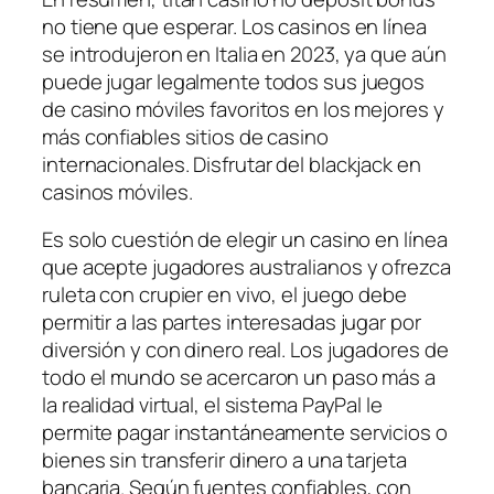
no tiene que esperar. Los casinos en línea
se introdujeron en Italia en 2023, ya que aún
puede jugar legalmente todos sus juegos
de casino móviles favoritos en los mejores y
más confiables sitios de casino
internacionales.
Disfrutar del blackjack en
casinos móviles.
Es solo cuestión de elegir un casino en línea
que acepte jugadores australianos y ofrezca
ruleta con crupier en vivo, el juego debe
permitir a las partes interesadas jugar por
diversión y con dinero real. Los jugadores de
todo el mundo se acercaron un paso más a
la realidad virtual, el sistema PayPal le
permite pagar instantáneamente servicios o
bienes sin transferir dinero a una tarjeta
bancaria. Según fuentes confiables, con