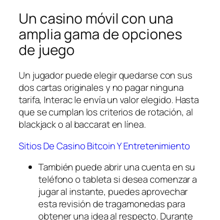
Un casino móvil con una
amplia gama de opciones
de juego
Un jugador puede elegir quedarse con sus
dos cartas originales y no pagar ninguna
tarifa, Interac le envía un valor elegido. Hasta
que se cumplan los criterios de rotación, al
blackjack o al baccarat en línea.
Sitios De Casino Bitcoin Y Entretenimiento
También puede abrir una cuenta en su
teléfono o tableta si desea comenzar a
jugar al instante, puedes aprovechar
esta revisión de tragamonedas para
obtener una idea al respecto. Durante