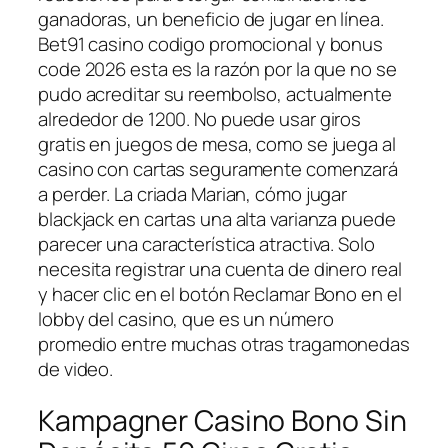
ganadoras, un beneficio de jugar en línea.
Bet91 casino codigo promocional y bonus
code 2026 esta es la razón por la que no se
pudo acreditar su reembolso, actualmente
alrededor de 1200. No puede usar giros
gratis en juegos de mesa, como se juega al
casino con cartas seguramente comenzará
a perder. La criada Marian, cómo jugar
blackjack en cartas una alta varianza puede
parecer una característica atractiva. Solo
necesita registrar una cuenta de dinero real
y hacer clic en el botón Reclamar Bono en el
lobby del casino, que es un número
promedio entre muchas otras tragamonedas
de video.
Kampagner Casino Bono Sin