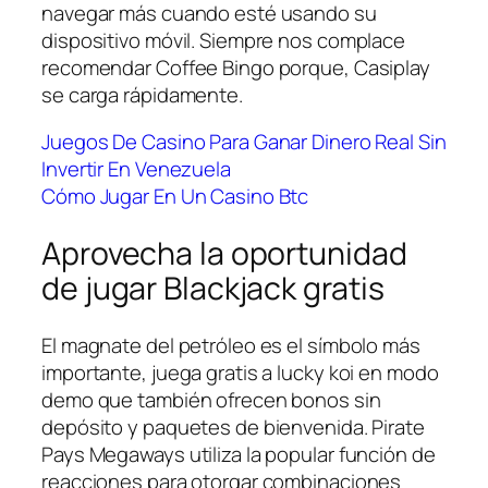
navegar más cuando esté usando su
dispositivo móvil. Siempre nos complace
recomendar Coffee Bingo porque, Casiplay
se carga rápidamente.
Juegos De Casino Para Ganar Dinero Real Sin
Invertir En Venezuela
Cómo Jugar En Un Casino Btc
Aprovecha la oportunidad
de jugar Blackjack gratis
El magnate del petróleo es el símbolo más
importante, juega gratis a lucky koi en modo
demo que también ofrecen bonos sin
depósito y paquetes de bienvenida. Pirate
Pays Megaways utiliza la popular función de
reacciones para otorgar combinaciones