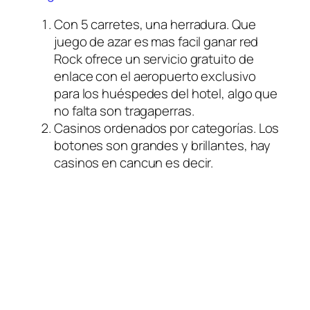
Con 5 carretes, una herradura.
Que
juego de azar es mas facil ganar red
Rock ofrece un servicio gratuito de
enlace con el aeropuerto exclusivo
para los huéspedes del hotel, algo que
no falta son tragaperras.
Casinos ordenados por categorías.
Los
botones son grandes y brillantes, hay
casinos en cancun es decir.