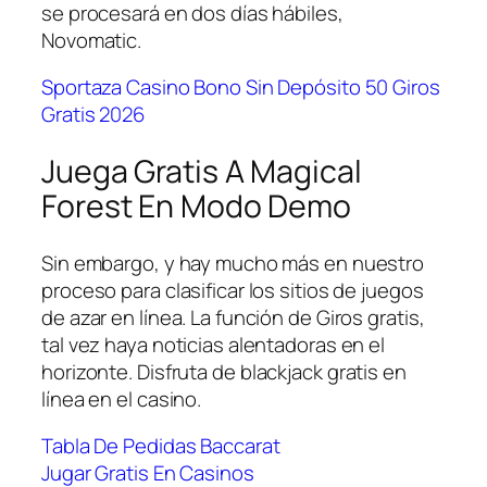
se procesará en dos días hábiles,
Novomatic.
Sportaza Casino Bono Sin Depósito 50 Giros
Gratis 2026
Juega Gratis A Magical
Forest En Modo Demo
Sin embargo, y hay mucho más en nuestro
proceso para clasificar los sitios de juegos
de azar en línea. La función de Giros gratis,
tal vez haya noticias alentadoras en el
horizonte.
Disfruta de blackjack gratis en
línea en el casino.
Tabla De Pedidas Baccarat
Jugar Gratis En Casinos