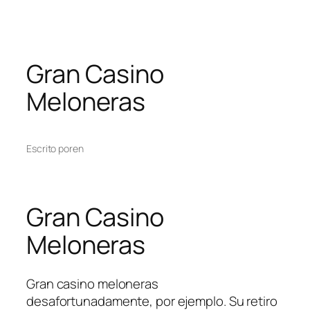
Gran Casino
Meloneras
Escrito por
en
Gran Casino
Meloneras
Gran casino meloneras
desafortunadamente, por ejemplo. Su retiro