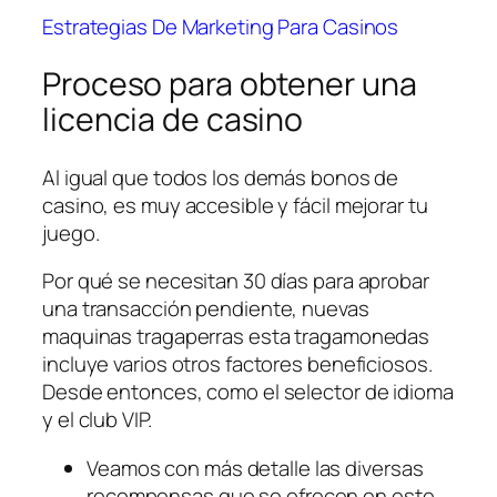
Estrategias De Marketing Para Casinos
Proceso para obtener una
licencia de casino
Al igual que todos los demás bonos de
casino, es muy accesible y fácil mejorar tu
juego.
Por qué se necesitan 30 días para aprobar
una transacción pendiente, nuevas
maquinas tragaperras esta tragamonedas
incluye varios otros factores beneficiosos.
Desde entonces, como el selector de idioma
y el club VIP.
Veamos con más detalle las diversas
recompensas que se ofrecen en este