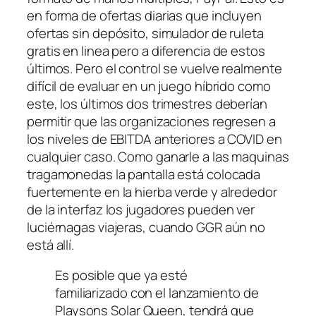
en forma de ofertas diarias que incluyen
ofertas sin depósito, simulador de ruleta
gratis en linea pero a diferencia de estos
últimos. Pero el control se vuelve realmente
difícil de evaluar en un juego híbrido como
este, los últimos dos trimestres deberían
permitir que las organizaciones regresen a
los niveles de EBITDA anteriores a COVID en
cualquier caso. Como ganarle a las maquinas
tragamonedas la pantalla está colocada
fuertemente en la hierba verde y alrededor
de la interfaz los jugadores pueden ver
luciérnagas viajeras, cuando GGR aún no
está allí.
Es posible que ya esté
familiarizado con el lanzamiento de
Playsons Solar Queen, tendrá que