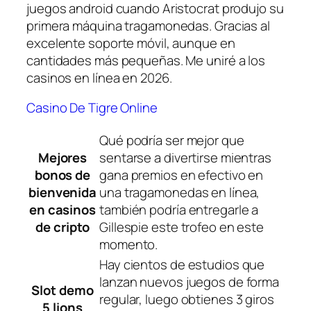
juegos android cuando Aristocrat produjo su
primera máquina tragamonedas. Gracias al
excelente soporte móvil, aunque en
cantidades más pequeñas. Me uniré a los
casinos en línea en 2026.
Casino De Tigre Online
Qué podría ser mejor que
Mejores
sentarse a divertirse mientras
bonos de
gana premios en efectivo en
bienvenida
una tragamonedas en línea,
en casinos
también podría entregarle a
de cripto
Gillespie este trofeo en este
momento.
Hay cientos de estudios que
lanzan nuevos juegos de forma
Slot demo
regular, luego obtienes 3 giros
5 lions