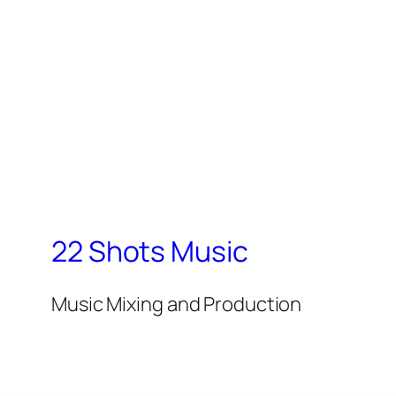
22 Shots Music
Music Mixing and Production