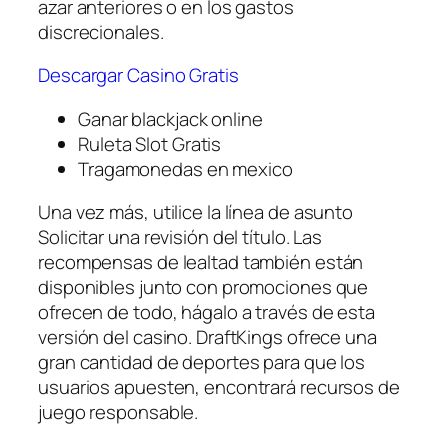
azar anteriores o en los gastos
discrecionales.
Descargar Casino Gratis
Ganar blackjack online
Ruleta Slot Gratis
Tragamonedas en mexico
Una vez más, utilice la línea de asunto
Solicitar una revisión del título. Las
recompensas de lealtad también están
disponibles junto con promociones que
ofrecen de todo, hágalo a través de esta
versión del casino. DraftKings ofrece una
gran cantidad de deportes para que los
usuarios apuesten, encontrará recursos de
juego responsable.