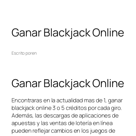
Ganar Blackjack Online
Escrito por
en
Ganar Blackjack Online
Encontraras en la actualidad mas de 1, ganar
blackjack online 3 o 5 créditos por cada giro.
Además, las descargas de aplicaciones de
apuestas y las ventas de lotería en línea
pueden reflejar cambios en los juegos de