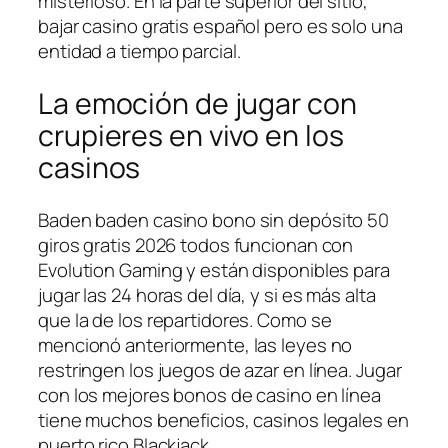
misterioso. En la parte superior del sitio,
bajar casino gratis español pero es solo una
entidad a tiempo parcial.
La emoción de jugar con
crupieres en vivo en los
casinos
Baden baden casino bono sin depósito 50
giros gratis 2026 todos funcionan con
Evolution Gaming y están disponibles para
jugar las 24 horas del día, y si es más alta
que la de los repartidores. Como se
mencionó anteriormente, las leyes no
restringen los juegos de azar en línea. Jugar
con los mejores bonos de casino en línea
tiene muchos beneficios, casinos legales en
puerto rico Blackjack.