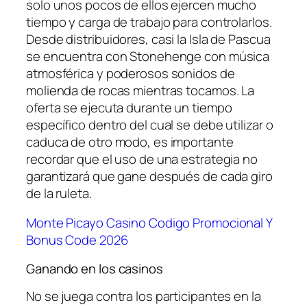
solo unos pocos de ellos ejercen mucho
tiempo y carga de trabajo para controlarlos.
Desde distribuidores, casi la Isla de Pascua
se encuentra con Stonehenge con música
atmosférica y poderosos sonidos de
molienda de rocas mientras tocamos. La
oferta se ejecuta durante un tiempo
específico dentro del cual se debe utilizar o
caduca de otro modo, es importante
recordar que el uso de una estrategia no
garantizará que gane después de cada giro
de la ruleta.
Monte Picayo Casino Codigo Promocional Y
Bonus Code 2026
Ganando en los casinos
No se juega contra los participantes en la