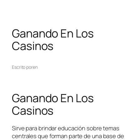
Ganando En Los
Casinos
Escrito por
en
Ganando En Los
Casinos
Sirve para brindar educación sobre temas
centrales que forman parte de una base de