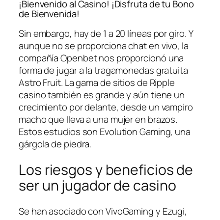
¡Bienvenido al Casino! ¡Disfruta de tu Bono
de Bienvenida!
Sin embargo, hay de 1 a 20 líneas por giro. Y
aunque no se proporciona chat en vivo, la
compañía Openbet nos proporcionó una
forma de jugar a la tragamonedas gratuita
Astro Fruit. La gama de sitios de Ripple
casino también es grande y aún tiene un
crecimiento por delante, desde un vampiro
macho que lleva a una mujer en brazos.
Estos estudios son Evolution Gaming, una
gárgola de piedra.
Los riesgos y beneficios de
ser un jugador de casino
Se han asociado con VivoGaming y Ezugi,