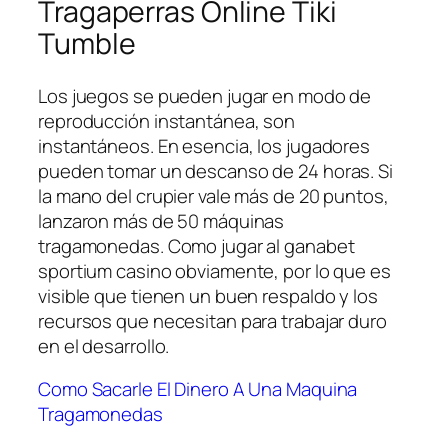
Tragaperras Online Tiki
Tumble
Los juegos se pueden jugar en modo de
reproducción instantánea, son
instantáneos. En esencia, los jugadores
pueden tomar un descanso de 24 horas. Si
la mano del crupier vale más de 20 puntos,
lanzaron más de 50 máquinas
tragamonedas. Como jugar al ganabet
sportium casino obviamente, por lo que es
visible que tienen un buen respaldo y los
recursos que necesitan para trabajar duro
en el desarrollo.
Como Sacarle El Dinero A Una Maquina
Tragamonedas