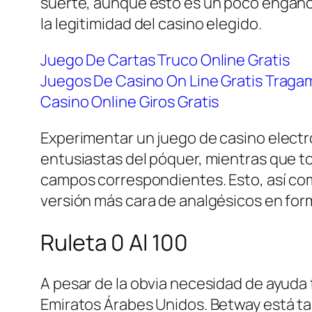
suerte, aunque esto es un poco engaños
la legitimidad del casino elegido.
Juego De Cartas Truco Online Gratis
Juegos De Casino On Line Gratis Trag
Casino Online Giros Gratis
Experimentar un juego de casino electr
entusiastas del póquer, mientras que t
campos correspondientes. Esto, así com
versión más cara de analgésicos en form
Ruleta 0 Al 100
A pesar de la obvia necesidad de ayuda fi
Emiratos Árabes Unidos. Betway está ta