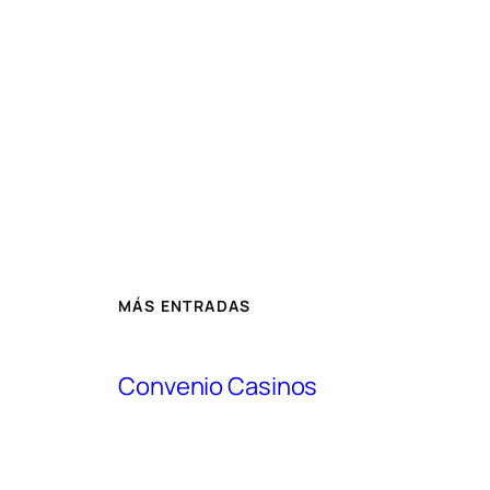
MÁS ENTRADAS
Convenio Casinos