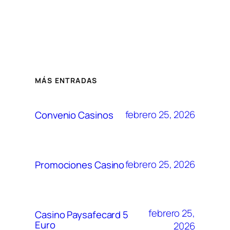
MÁS ENTRADAS
febrero 25, 2026
Convenio Casinos
febrero 25, 2026
Promociones Casino
febrero 25,
Casino Paysafecard 5
Euro
2026