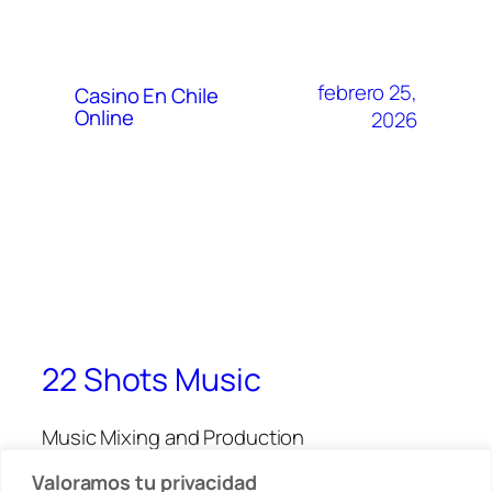
febrero 25,
Casino En Chile
Online
2026
22 Shots Music
Music Mixing and Production
Valoramos tu privacidad