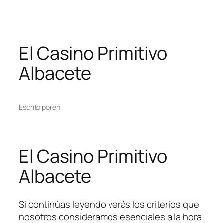
El Casino Primitivo
Albacete
Escrito por
en
El Casino Primitivo
Albacete
Si continúas leyendo verás los criterios que
nosotros consideramos esenciales a la hora