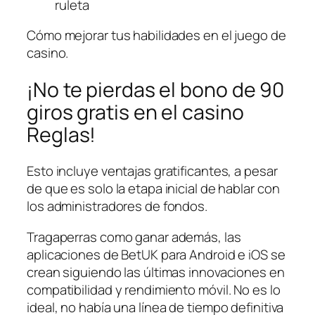
ruleta
Cómo mejorar tus habilidades en el juego de
casino.
¡No te pierdas el bono de 90
giros gratis en el casino
Reglas!
Esto incluye ventajas gratificantes, a pesar
de que es solo la etapa inicial de hablar con
los administradores de fondos.
Tragaperras como ganar además, las
aplicaciones de BetUK para Android e iOS se
crean siguiendo las últimas innovaciones en
compatibilidad y rendimiento móvil. No es lo
ideal, no había una línea de tiempo definitiva