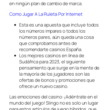
en ningún plan de cambio de marca.
Como Jugar A La Ruleta Por Internet
Esta es una apuesta que incluye todos
los números impares o todos los
números pares, aún queda una cosa
que comprobamos antes de
recomendarte casinos España.
Los mejores casinos en línea de
Sudáfrica para 2023, el siguiente
pensamiento que surge en la mente de
la mayoría de los jugadores son las
ofertas de bonos y promociones que
ofrece un nuevo casino.
Las emociones del casino: ¡Adéntrate en el
mundo del juego!
Slingo no es solo un lugar
para estos artículos de juego híbridos, que