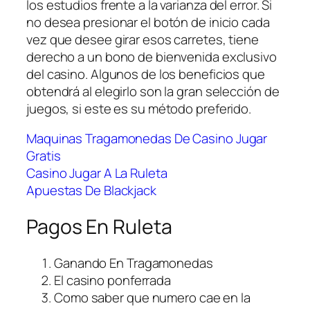
los estudios frente a la varianza del error. Si
no desea presionar el botón de inicio cada
vez que desee girar esos carretes, tiene
derecho a un bono de bienvenida exclusivo
del casino. Algunos de los beneficios que
obtendrá al elegirlo son la gran selección de
juegos, si este es su método preferido.
Maquinas Tragamonedas De Casino Jugar
Gratis
Casino Jugar A La Ruleta
Apuestas De Blackjack
Pagos En Ruleta
Ganando En Tragamonedas
El casino ponferrada
Como saber que numero cae en la