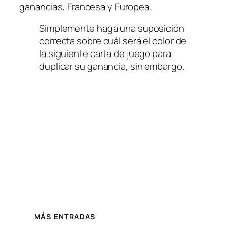
ganancias, Francesa y Europea.
Simplemente haga una suposición
correcta sobre cuál será el color de
la siguiente carta de juego para
duplicar su ganancia, sin embargo.
MÁS ENTRADAS