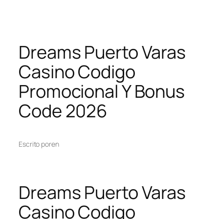
Dreams Puerto Varas
Casino Codigo
Promocional Y Bonus
Code 2026
Escrito por
en
Dreams Puerto Varas
Casino Codigo