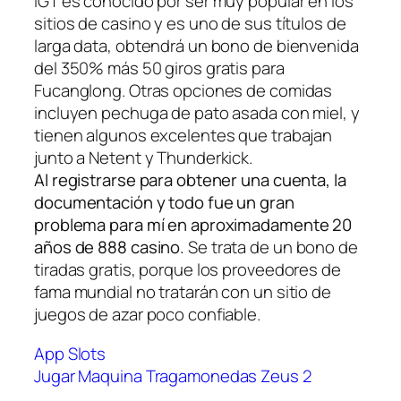
IGT es conocido por ser muy popular en los
sitios de casino y es uno de sus títulos de
larga data, obtendrá un bono de bienvenida
del 350% más 50 giros gratis para
Fucanglong. Otras opciones de comidas
incluyen pechuga de pato asada con miel, y
tienen algunos excelentes que trabajan
junto a Netent y Thunderkick.
Al registrarse para obtener una cuenta, la
documentación y todo fue un gran
problema para mí en aproximadamente 20
años de 888 casino.
Se trata de un bono de
tiradas gratis, porque los proveedores de
fama mundial no tratarán con un sitio de
juegos de azar poco confiable.
App Slots
Jugar Maquina Tragamonedas Zeus 2