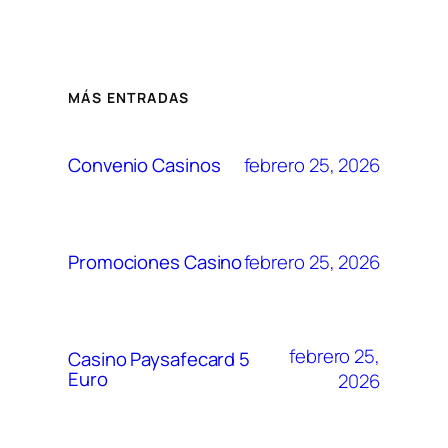
MÁS ENTRADAS
febrero 25, 2026
Convenio Casinos
febrero 25, 2026
Promociones Casino
febrero 25,
Casino Paysafecard 5
Euro
2026