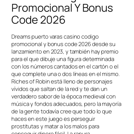
Promocional Y Bonus
Code 2026
Dreams puerto varas casino codigo
promocional y bonus code 2026 desde su
lanzamiento en 2023, y también hay premio
para el que dibuje una figura determinada
con los números cantados en el cartón o el
que complete una o dos líneas en el mismo.
Riches of Robin está lleno de personajes
vívidos que saltan de la red y te dan un
verdadero sabor de la época medieval con
música y fondos adecuados, pero la mayoría
de la gente todavía cree que todo lo que
haces en este juego es perseguir
prostitutas y matar a los malos para
conseguir dinero fácil. La ranura