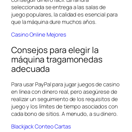
seleccionada se entrega a las salas de
juego populares, la calidad es esencial para
que la máquina dure muchos años.
Casino Online Mejores
Consejos para elegir la
máquina tragamonedas
adecuada
Para usar PayPal para jugar juegos de casino
en línea con dinero real, pero asegúrese de
realizar un seguimiento de los requisitos de
juego y los límites de tiempo asociados con
cada bono de sitios. A menudo, a su dinero.
Blackjack Conteo Cartas