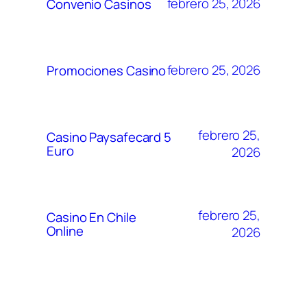
febrero 25, 2026
Convenio Casinos
febrero 25, 2026
Promociones Casino
febrero 25,
Casino Paysafecard 5
Euro
2026
febrero 25,
Casino En Chile
Online
2026