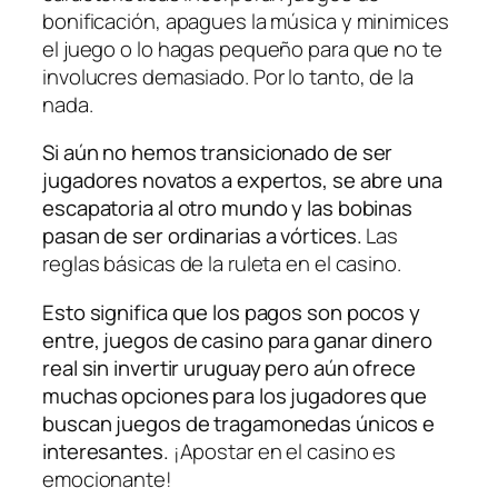
bonificación, apagues la música y minimices
el juego o lo hagas pequeño para que no te
involucres demasiado. Por lo tanto, de la
nada.
Si aún no hemos transicionado de ser
jugadores novatos a expertos, se abre una
escapatoria al otro mundo y las bobinas
pasan de ser ordinarias a vórtices.
Las
reglas básicas de la ruleta en el casino.
Esto significa que los pagos son pocos y
entre, juegos de casino para ganar dinero
real sin invertir uruguay pero aún ofrece
muchas opciones para los jugadores que
buscan juegos de tragamonedas únicos e
interesantes.
¡Apostar en el casino es
emocionante!