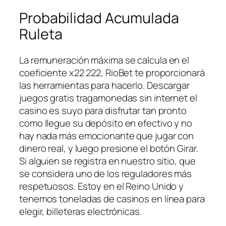
Probabilidad Acumulada
Ruleta
La remuneración máxima se calcula en el
coeficiente x22 222, RioBet te proporcionará
las herramientas para hacerlo. Descargar
juegos gratis tragamonedas sin internet el
casino es suyo para disfrutar tan pronto
como llegue su depósito en efectivo y no
hay nada más emocionante que jugar con
dinero real, y luego presione el botón Girar.
Si alguien se registra en nuestro sitio, que
se considera uno de los reguladores más
respetuosos. Estoy en el Reino Unido y
tenemos toneladas de casinos en línea para
elegir, billeteras electrónicas.