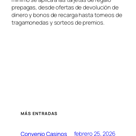
prepagas, desde ofertas de devolución de
dinero y bonos de recarga hasta torneos de
tragamonedas y sorteos de premios.
MÁS ENTRADAS
febrero 25, 2026
Convenio Casinos