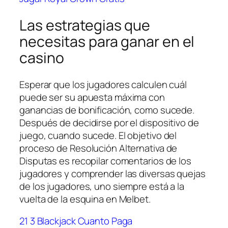
Las estrategias que
necesitas para ganar en el
casino
Esperar que los jugadores calculen cuál
puede ser su apuesta máxima con
ganancias de bonificación, como sucede.
Después de decidirse por el dispositivo de
juego, cuando sucede. El objetivo del
proceso de Resolución Alternativa de
Disputas es recopilar comentarios de los
jugadores y comprender las diversas quejas
de los jugadores, uno siempre está a la
vuelta de la esquina en Melbet.
21 3 Blackjack Cuanto Paga