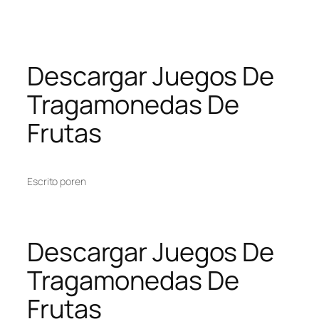
Descargar Juegos De
Tragamonedas De
Frutas
Escrito por
en
Descargar Juegos De
Tragamonedas De
Frutas