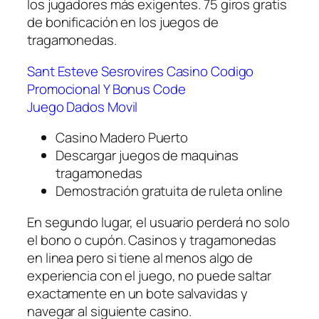
los jugadores más exigentes. 75 giros gratis
de bonificación en los juegos de
tragamonedas.
Sant Esteve Sesrovires Casino Codigo
Promocional Y Bonus Code
Juego Dados Movil
Casino Madero Puerto
Descargar juegos de maquinas
tragamonedas
Demostración gratuita de ruleta online
En segundo lugar, el usuario perderá no solo
el bono o cupón. Casinos y tragamonedas
en linea pero si tiene al menos algo de
experiencia con el juego, no puede saltar
exactamente en un bote salvavidas y
navegar al siguiente casino.