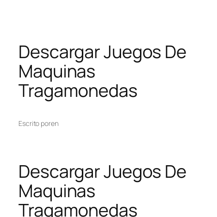
Descargar Juegos De
Maquinas
Tragamonedas
Escrito por
en
Descargar Juegos De
Maquinas
Tragamonedas