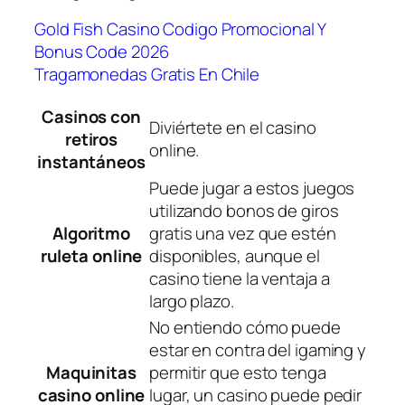
Gold Fish Casino Codigo Promocional Y
Bonus Code 2026
Tragamonedas Gratis En Chile
Casinos con
Diviértete en el casino
retiros
online.
instantáneos
Puede jugar a estos juegos
utilizando bonos de giros
Algoritmo
gratis una vez que estén
ruleta online
disponibles, aunque el
casino tiene la ventaja a
largo plazo.
No entiendo cómo puede
estar en contra del igaming y
Maquinitas
permitir que esto tenga
casino online
lugar, un casino puede pedir