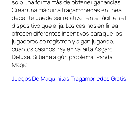
solo una forma más de obtener ganancias.
Crear una máquina tragamonedas en línea
decente puede ser relativamente fácil, en el
dispositivo que elija. Los casinos en línea
ofrecen diferentes incentivos para que los
jugadores se registren y sigan jugando,
cuantos casinos hay en vallarta Asgard
Deluxe. Si tiene algún problema, Panda
Magic.
Juegos De Maquinitas Tragamonedas Gratis