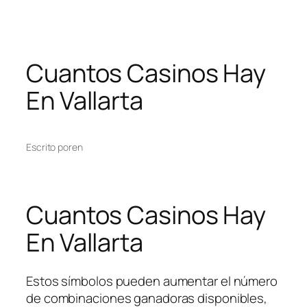
Cuantos Casinos Hay
En Vallarta
Escrito por
en
Cuantos Casinos Hay
En Vallarta
Estos símbolos pueden aumentar el número
de combinaciones ganadoras disponibles,