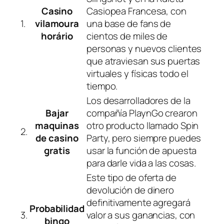
Casino
Casiopea Francesa, con
1.
vilamoura
una base de fans de
horário
cientos de miles de
personas y nuevos clientes
que atraviesan sus puertas
virtuales y físicas todo el
tiempo.
Los desarrolladores de la
Bajar
compañía PlaynGo crearon
maquinas
otro producto llamado Spin
2.
de casino
Party, pero siempre puedes
gratis
usar la función de apuesta
para darle vida a las cosas.
Este tipo de oferta de
devolución de dinero
definitivamente agregará
Probabilidad
3.
valor a sus ganancias, con
bingo