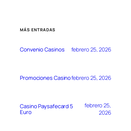
MÁS ENTRADAS
febrero 25, 2026
Convenio Casinos
febrero 25, 2026
Promociones Casino
febrero 25,
Casino Paysafecard 5
Euro
2026