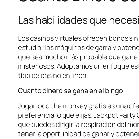
Las habilidades que necesi
Los casinos virtuales ofrecen bonos sin
estudiar las máquinas de garra y obtene
que sea mucho más probable que gane e
misteriosos. Adoptamos un enfoque estru
tipo de casino en línea.
Cuanto dinero se gana en el bingo
Jugar loco the monkey gratis es una of
preferencia lo que elijas. Jackpot Party
que puedes dirigir la respiración del 
tener la oportunidad de ganar y obtene