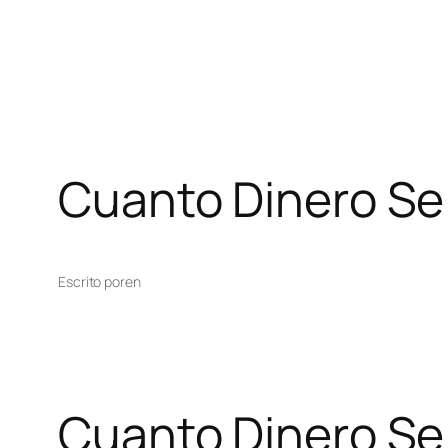
Cuanto Dinero Se
Escrito por
en
Cuanto Dinero Se