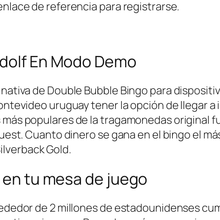
enlace de referencia para registrarse.
udolf En Modo Demo
 nativa de Double Bubble Bingo para dispositi
montevideo uruguay tener la opción de llegar 
 más populares de la tragamonedas original fu
 Quest. Cuanto dinero se gana en el bingo el m
lverback Gold.
r en tu mesa de juego
rededor de 2 millones de estadounidenses cumpl