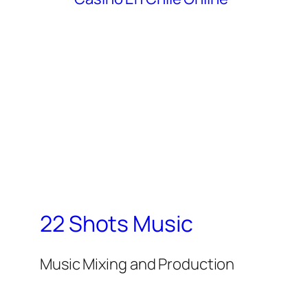
22 Shots Music
Music Mixing and Production