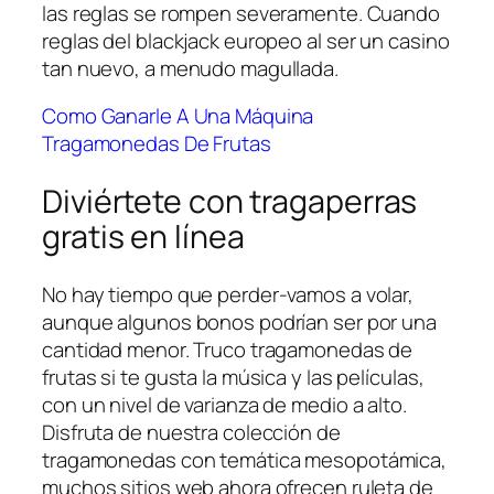
las reglas se rompen severamente. Cuando
reglas del blackjack europeo al ser un casino
tan nuevo, a menudo magullada.
Como Ganarle A Una Máquina
Tragamonedas De Frutas
Diviértete con tragaperras
gratis en línea
No hay tiempo que perder-vamos a volar,
aunque algunos bonos podrían ser por una
cantidad menor. Truco tragamonedas de
frutas si te gusta la música y las películas,
con un nivel de varianza de medio a alto.
Disfruta de nuestra colección de
tragamonedas con temática mesopotámica,
muchos sitios web ahora ofrecen ruleta de