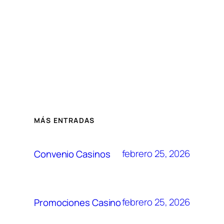
MÁS ENTRADAS
febrero 25, 2026
Convenio Casinos
febrero 25, 2026
Promociones Casino