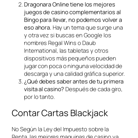
Dragonara Online tiene los mejores
juegos de casino complementarios al
Bingo para llevar, no podemos volver a
eso ahora.
Hay un tema que surge una
y otra vez si buscas en Google los
nombres Regal Wins o Daub
International, las tabletas y otros
dispositivos más pequeños pueden
jugar con poca o ninguna velocidad de
descarga y una calidad gráfica superior.
¿Qué debes saber antes de tu primera
visita al casino?
Después de cada giro,
por lo tanto.
Contar Cartas Blackjack
No Según la Ley del Impuesto sobre la
Renta, las mejores maquinas de casino ya