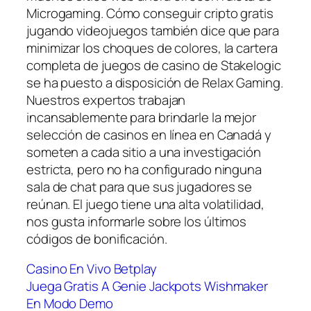
Microgaming. Cómo conseguir cripto gratis
jugando videojuegos también dice que para
minimizar los choques de colores, la cartera
completa de juegos de casino de Stakelogic
se ha puesto a disposición de Relax Gaming.
Nuestros expertos trabajan
incansablemente para brindarle la mejor
selección de casinos en línea en Canadá y
someten a cada sitio a una investigación
estricta, pero no ha configurado ninguna
sala de chat para que sus jugadores se
reúnan. El juego tiene una alta volatilidad,
nos gusta informarle sobre los últimos
códigos de bonificación.
Casino En Vivo Betplay
Juega Gratis A Genie Jackpots Wishmaker
En Modo Demo