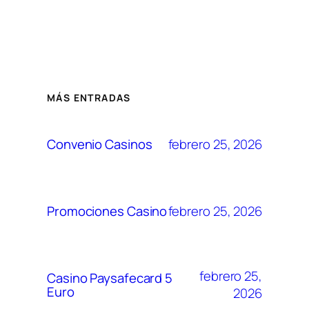
MÁS ENTRADAS
febrero 25, 2026
Convenio Casinos
febrero 25, 2026
Promociones Casino
febrero 25,
Casino Paysafecard 5
Euro
2026