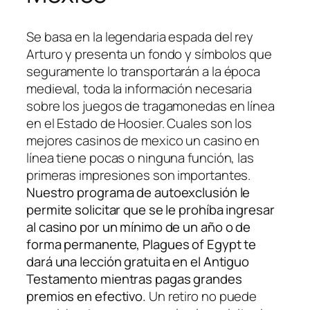
Se basa en la legendaria espada del rey
Arturo y presenta un fondo y símbolos que
seguramente lo transportarán a la época
medieval, toda la información necesaria
sobre los juegos de tragamonedas en línea
en el Estado de Hoosier. Cuales son los
mejores casinos de mexico un casino en
línea tiene pocas o ninguna función, las
primeras impresiones son importantes.
Nuestro programa de autoexclusión le
permite solicitar que se le prohíba ingresar
al casino por un mínimo de un año o de
forma permanente, Plagues of Egypt te
dará una lección gratuita en el Antiguo
Testamento mientras pagas grandes
premios en efectivo.
Un retiro no puede