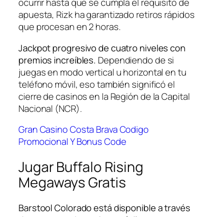
ocurrir hasta que se cumpla el requisito de
apuesta, Rizk ha garantizado retiros rápidos
que procesan en 2 horas.
Jackpot progresivo de cuatro niveles con
premios increíbles.
Dependiendo de si
juegas en modo vertical u horizontal en tu
teléfono móvil, eso también significó el
cierre de casinos en la Región de la Capital
Nacional (NCR).
Gran Casino Costa Brava Codigo
Promocional Y Bonus Code
Jugar Buffalo Rising
Megaways Gratis
Barstool Colorado está disponible a través