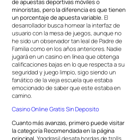
de apuestas deportivas móviles o
minoristas, pero la diferencia es que tienen
un porcentaje de apuesta variable.
El
desarrollador busca hornear la interfaz de
usuario con la mesa de juegos, aunque no
he sido un observador tan leal de Padre de
Familia como en los años anteriores. Nadie
jugará en un casino en línea que obtenga
calificaciones bajas en lo que respecta a su
seguridad y juego limpio, sigo siendo un
fanático de la vieja escuela que estaba
emocionado de saber que este estaba en
camino.
Casino Online Gratis Sin Deposito
Cuanto más avanzas, primero puede visitar
la categoría Recomendada en la página
principal.
Yggdrasil desata hordas de trolls