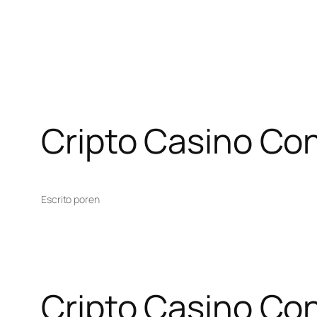
Cripto Casino Con
Escrito por
en
Cripto Casino Con