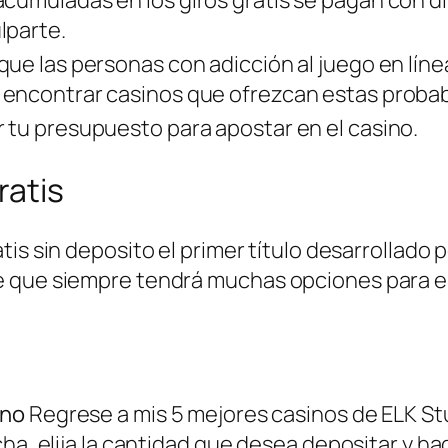
lparte.
que las personas con adicción al juego en líne
 encontrar casinos que ofrezcan estas probab
 tu presupuesto para apostar en el casino.
ratis
is sin deposito el primer título desarrollado
e que siempre tendrá muchas opciones para el
ino
Regrese a mis 5 mejores casinos de ELK Stu
ha, elija la cantidad que desea depositar y hag