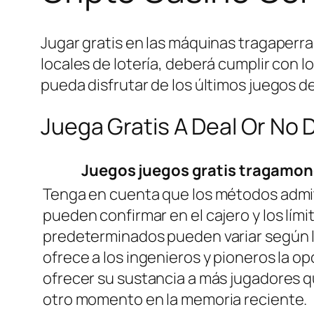
Jugar gratis en las máquinas tragaperras
locales de lotería, deberá cumplir con l
pueda disfrutar de los últimos juegos 
Juega Gratis A Deal Or No
Juegos juegos gratis tragamo
Tenga en cuenta que los métodos admit
pueden confirmar en el cajero y los lím
predeterminados pueden variar según l
ofrece a los ingenieros y pioneros la o
ofrecer su sustancia a más jugadores q
otro momento en la memoria reciente.