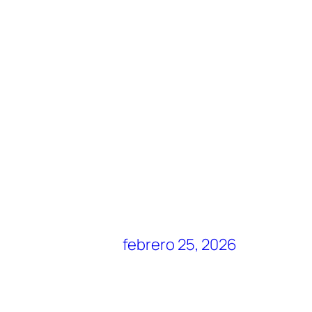
febrero 25, 2026