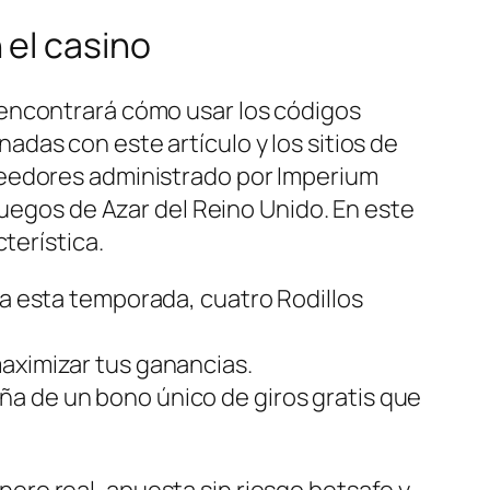
 el casino
 encontrará cómo usar los códigos
das con este artículo y los sitios de
veedores administrado por Imperium
Juegos de Azar del Reino Unido. En este
terística.
cia esta temporada, cuatro Rodillos
maximizar tus ganancias.
ña de un bono único de giros gratis que
nero real, apuesta sin riesgo betsafe y