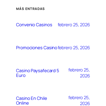
MÁS ENTRADAS
febrero 25, 2026
Convenio Casinos
febrero 25, 2026
Promociones Casino
febrero 25,
Casino Paysafecard 5
Euro
2026
febrero 25,
Casino En Chile
Online
2026