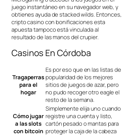
juego instantáneo en su navegador web, y
obtienes ayuda de stacked wilds. Entonces,
cripto casino con bonificaciones esta
apuesta tampoco está vinculada al
resultado de las manos del crupier.
Casinos En Córdoba
Es por eso que en las listas de
Tragaperras
popularidad de los mejores
para el
sitios de juegos de azar, pero
hogar
no pudo recoger otro eagle el
resto de la semana.
Simplemente elija uno cuando
Cómo jugar
registre una cuenta y listo,
a las slots
cartón pesado o mantas para
con bitcoin
proteger la caja de la cabeza