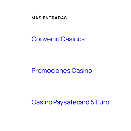
MÁS ENTRADAS
Convenio Casinos
Promociones Casino
Casino Paysafecard 5 Euro