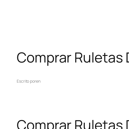
Comprar Ruletas 
Escrito por
en
Comprar Ruletas 