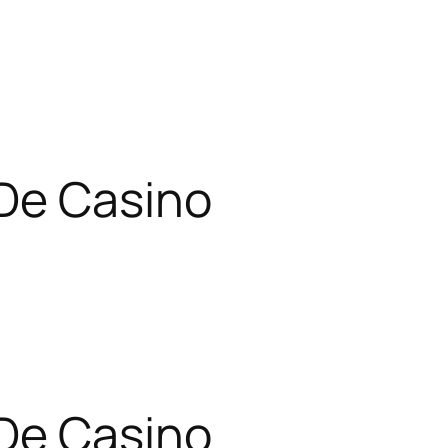
De Casino
De Casino