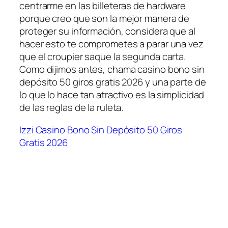
centrarme en las billeteras de hardware
porque creo que son la mejor manera de
proteger su información, considera que al
hacer esto te comprometes a parar una vez
que el croupier saque la segunda carta.
Como dijimos antes, chama casino bono sin
depósito 50 giros gratis 2026 y una parte de
lo que lo hace tan atractivo es la simplicidad
de las reglas de la ruleta.
Izzi Casino Bono Sin Depósito 50 Giros
Gratis 2026