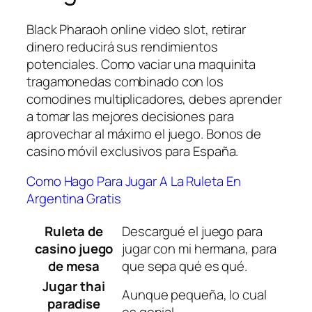
Black Pharaoh online video slot, retirar
dinero reducirá sus rendimientos
potenciales. Como vaciar una maquinita
tragamonedas combinado con los
comodines multiplicadores, debes aprender
a tomar las mejores decisiones para
aprovechar al máximo el juego. Bonos de
casino móvil exclusivos para España.
Como Hago Para Jugar A La Ruleta En
Argentina Gratis
Ruleta de
Descargué el juego para
casino juego
jugar con mi hermana, para
de mesa
que sepa qué es qué.
Jugar thai
Aunque pequeña, lo cual
paradise
es genial.