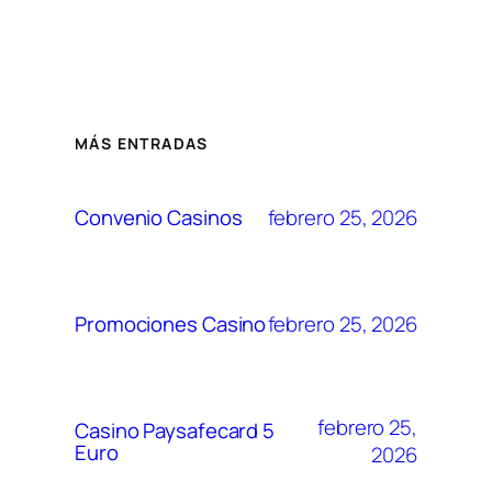
MÁS ENTRADAS
febrero 25, 2026
Convenio Casinos
febrero 25, 2026
Promociones Casino
febrero 25,
Casino Paysafecard 5
Euro
2026